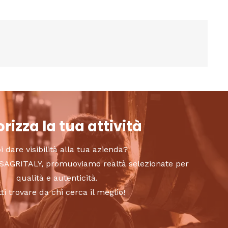
rizza la tua attività
i dare visibilità alla tua azienda?
to SAGRITALY, promuoviamo realtà selezionate per
qualità e autenticità.
tti trovare da chi cerca il meglio!