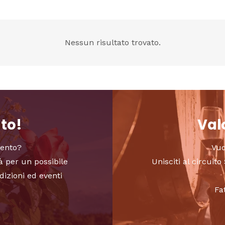
Nessun risultato trovato.
nto!
Valo
vento?
Vuo
à per un possibile
Unisciti al circui
dizioni ed eventi
Fa