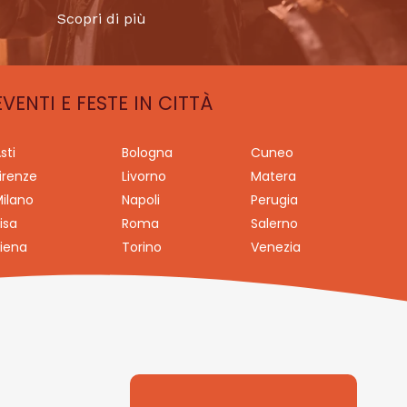
Scopri di più
EVENTI E FESTE IN CITTÀ
sti
Bologna
Cuneo
irenze
Livorno
Matera
ilano
Napoli
Perugia
isa
Roma
Salerno
iena
Torino
Venezia