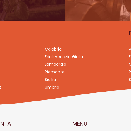
Calabria
A
Friuli Venezia Giulia
F
Lombardia
M
Piemonte
P
Sicilia
S
e
Umbria
NTATTI
MENU