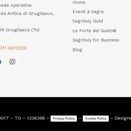
Home
Sede operativa:
Eventi & Sagre
ada Antica di Grugliasco,
Sagritaly Gold
95 Grugliasco (To)
Le Porte del Gusto®
Sagritaly for Business
011 0412220
Blog
0017 – TO – 1336398 –
–
– Design
Privacy Policy
Cookie Policy