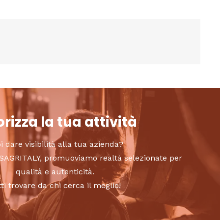
rizza la tua attività
i dare visibilità alla tua azienda?
to SAGRITALY, promuoviamo realtà selezionate per
qualità e autenticità.
tti trovare da chi cerca il meglio!