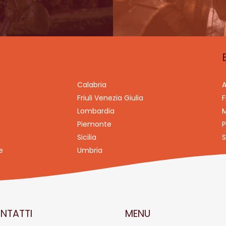
Calabria
A
Friuli Venezia Giulia
F
Lombardia
M
Piemonte
P
Sicilia
S
e
Umbria
NTATTI
MENU