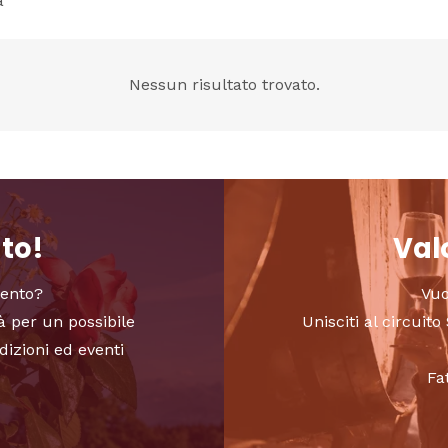
a”
Nessun risultato trovato.
nto!
Valo
vento?
Vuo
à per un possibile
Unisciti al circui
dizioni ed eventi
Fa