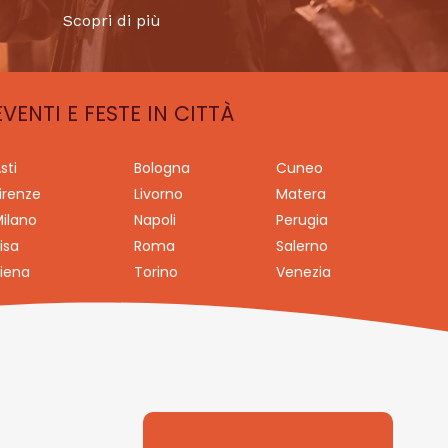
Scopri di più
EVENTI E FESTE IN CITTÀ
sti
Bologna
Cuneo
irenze
Livorno
Matera
ilano
Napoli
Perugia
isa
Roma
Salerno
iena
Torino
Venezia