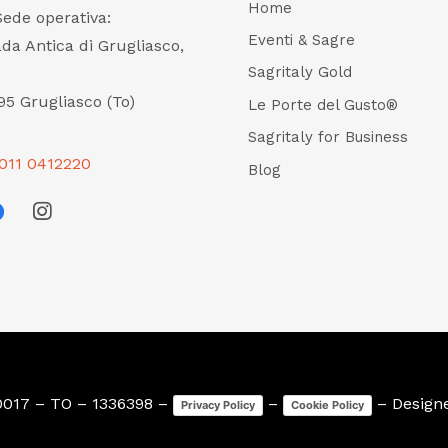
Home
Sede operativa:
Eventi & Sagre
ada Antica di Grugliasco,
Sagritaly Gold
95 Grugliasco (To)
Le Porte del Gusto®
Sagritaly for Business
011 0412220
Blog
0017 – TO – 1336398 –
–
– Design
Privacy Policy
Cookie Policy