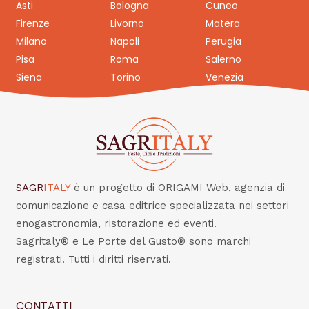
Asti
Bologna
Cuneo
Firenze
Livorno
Matera
Milano
Napoli
Perugia
Pisa
Roma
Salerno
Siena
Torino
Venezia
SAGR
ITALY
è un progetto di ORIGAMI Web, agenzia di
comunicazione e casa editrice specializzata nei settori
enogastronomia, ristorazione ed eventi.
Sagritaly® e Le Porte del Gusto® sono marchi
registrati. Tutti i diritti riservati.
CONTATTI