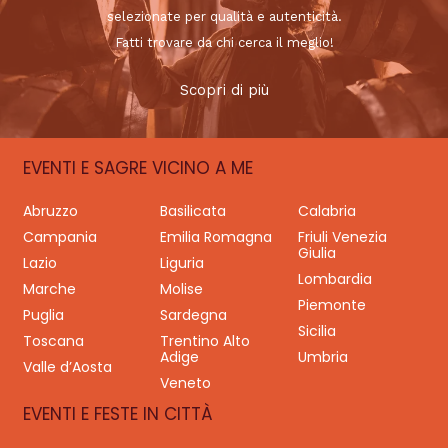
selezionate per qualità e autenticità.
Fatti trovare da chi cerca il meglio!
Scopri di più
EVENTI E SAGRE VICINO A ME
Abruzzo
Basilicata
Calabria
Campania
Emilia Romagna
Friuli Venezia
Giulia
Lazio
Liguria
Lombardia
Marche
Molise
Piemonte
Puglia
Sardegna
Sicilia
Toscana
Trentino Alto
Adige
Umbria
Valle d’Aosta
Veneto
EVENTI E FESTE IN CITTÀ