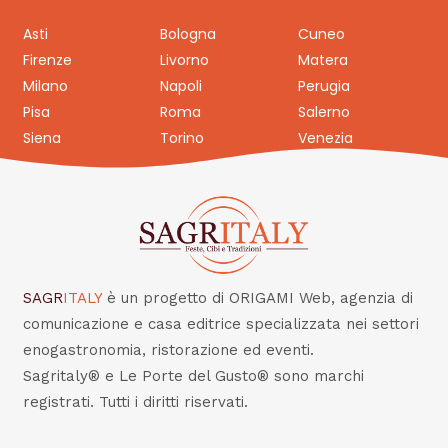
Asti
Bologna
Cuneo
Firenze
Livorno
Matera
Milano
Napoli
Perugia
Pisa
Roma
Salerno
Siena
Torino
Venezia
SAGR
ITALY
è un progetto di ORIGAMI Web, agenzia di
comunicazione e casa editrice specializzata nei settori
enogastronomia, ristorazione ed eventi.
Sagritaly® e Le Porte del Gusto® sono marchi
registrati. Tutti i diritti riservati.