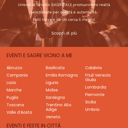
Unisciti al circuito SAGRITALY, promuoviamo realtà
selezionate per qualità e autenticità.
Fatti trovare da chi cerca il meglio!
Scopri di più
EVENTI E SAGRE VICINO A ME
Abruzzo
Basilicata
Calabria
Campania
Emilia Romagna
Friuli Venezia
Giulia
Lazio
Liguria
Lombardia
Marche
Molise
Piemonte
Puglia
Sardegna
Sicilia
Toscana
Trentino Alto
Adige
Umbria
Valle d’Aosta
Veneto
EVENTI E FESTE IN CITTÀ