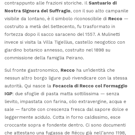
contrappunto alle frazioni storiche. Il
Santuario di
Nostra Signora del Suffragio
, con il suo alto campanile
visibile da lontano, è il simbolo riconoscibile di
Recco
—
costruito a metà del Settecento, fu trasformato in
fortezza dopo il sacco saraceno del 1557. A Mulinetti
invece si visita la
Villa Tigellius
, castello neogotico con
giardino botanico annesso, costruito nel 1898 su
commissione della famiglia Peirano.
Sul fronte gastronomico,
Recco
ha un’identità che
nessun altro borgo ligure può rivendicare con la stessa
autorità. Qui nasce la
Focaccia di Recco col Formaggio
IGP
: due sfoglie di
pasta matta
sottilissima — senza
lievito, impastata con farina, olio extravergine, acqua e
sale — farcite con crescenza fresca dal sapore dolce e
leggermente acidulo. Cotta in forno caldissimo, esce
croccante sopra e fondente dentro. Ci sono documenti
che attestano una
fugassa de Réccu
già nell’anno 1198,