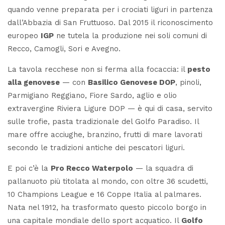
quando venne preparata per i crociati liguri in partenza
dall’Abbazia di San Fruttuoso. Dal 2015 il riconoscimento
europeo
IGP
ne tutela la produzione nei soli comuni di
Recco, Camogli, Sori e Avegno.
La tavola recchese non si ferma alla focaccia: il
pesto
alla genovese
— con
Basilico Genovese DOP
, pinoli,
Parmigiano Reggiano, Fiore Sardo, aglio e olio
extravergine
Riviera Ligure DOP
— è qui di casa, servito
sulle
trofie
, pasta tradizionale del Golfo Paradiso. Il
mare offre acciughe, branzino, frutti di mare lavorati
secondo le tradizioni antiche dei pescatori liguri.
E poi c’è la
Pro Recco Waterpolo
— la squadra di
pallanuoto più titolata al mondo, con oltre 36 scudetti,
10 Champions League e 16 Coppe Italia al palmares.
Nata nel 1912, ha trasformato questo piccolo borgo in
una capitale mondiale dello sport acquatico. Il
Golfo