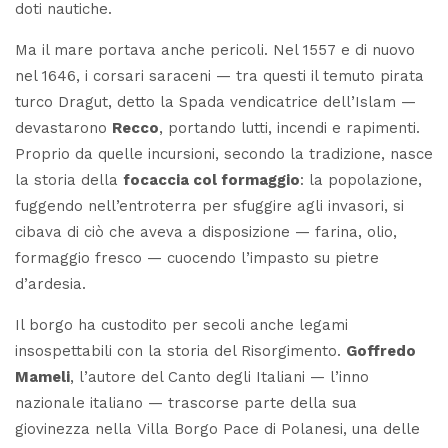
doti nautiche.
Ma il mare portava anche pericoli. Nel 1557 e di nuovo
nel 1646, i corsari saraceni — tra questi il temuto pirata
turco
Dragut
, detto
la Spada vendicatrice dell’Islam
—
devastarono
Recco
, portando lutti, incendi e rapimenti.
Proprio da quelle incursioni, secondo la tradizione, nasce
la storia della
focaccia col formaggio
: la popolazione,
fuggendo nell’entroterra per sfuggire agli invasori, si
cibava di ciò che aveva a disposizione — farina, olio,
formaggio fresco — cuocendo l’impasto su pietre
d’ardesia.
Il borgo ha custodito per secoli anche legami
insospettabili con la storia del Risorgimento.
Goffredo
Mameli
, l’autore del
Canto degli Italiani
— l’inno
nazionale italiano — trascorse parte della sua
giovinezza nella
Villa Borgo Pace
di Polanesi, una delle