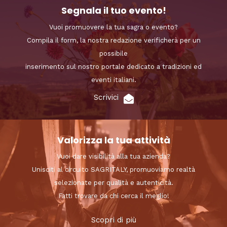
Segnala il tuo evento!
Vuoi promuovere la tua sagra o evento?
Compila il form, la nostra redazione verificherà per un
possibile
inserimento sul nostro portale dedicato a tradizioni ed
eventi italiani.
Scrivici
Valorizza la tua attività
Vuoi dare visibilità alla tua azienda?
Unisciti al circuito SAGRITALY, promuoviamo realtà
selezionate per qualità e autenticità.
Fatti trovare da chi cerca il meglio!
Scopri di più