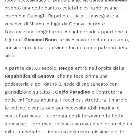
diventò una delle quattro celebri
pievi ambrosiane
—
insieme a Camogli, Rapallo e Uscio — assegnate al
vescovo di Milano in fuga da Genova durante
l’occupazione longobarda. A quel periodo appartiene la
figura di
Giovanni Bono
, arcivescovo proclamato santo,
considerato dalla tradizione locale come patrono della
città.
A partire dal XII secolo,
Recco
entrò nell’orbita della
Repubblica di Genova
, che ne fece prima una
podesteria
e poi, dal 1513, sede di
capitaneato
con
giurisdizione su tutto il
Golfo Paradiso
e l’entroterra
della val Fontanabuona. I recchesi, stretti tra il mare e
le colline, diventarono per necessità abili marinai e
costruttori navali: le loro galee rinforzavano la flotta
genovese, i loro
mastri d’ascia
varavano velieri anche da
mille tonnellate — imbarcazioni ricercatissime per le