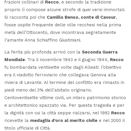
frazioni collinari di
Recco
, e secondo la tradizione
proprio lì compose alcune strofe di quei versi immortali.
Si racconta poi che
Camillo Benso, conte di Cavour
,
fosse ospite frequente delle ville recchesi nella prima
metà dell’Ottocento, dove incontrava segretamente
l’amante Anna Schiaffino Giustiniani.
La ferita più profonda arrivò con la
Seconda Guerra
Mondiale
. Tra il novembre 1943 e il giugno 1944,
Recco
fu bombardata ventisette volte dagli Alleati: l’obiettivo
era il viadotto ferroviario che collegava Genova alla
riviera di Levante. Al termine del conflitto era rimasto in
piedi meno del 3% dell’abitato originario.
Centoventisette vittime civili, un intero patrimonio storico
e architettonico spazzato via. Per questa tragedia e per
la dignità con cui la città seppe rialzarsi, nel 1992
Recco
ricevette la
medaglia d’oro al merito civile
e nel 2000 il
titolo ufficiale di Città.