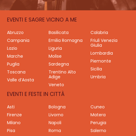
EVENTI E SAGRE VICINO A ME
Abruzzo
Basilicata
Calabria
Campania
Emilia Romagna
Friuli Venezia
Giulia
Lazio
Liguria
Lombardia
Marche
Molise
Piemonte
Puglia
Sardegna
Sicilia
Toscana
Trentino Alto
Adige
Umbria
Valle d’Aosta
Veneto
EVENTI E FESTE IN CITTÀ
Asti
Bologna
Cuneo
Firenze
Livorno
Matera
Milano
Napoli
Perugia
Pisa
Roma
Salerno