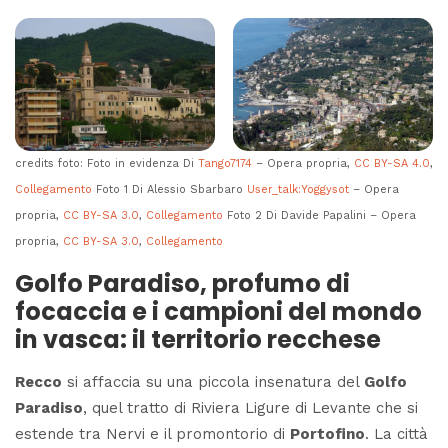
credits foto: Foto in evidenza Di
Tango7174
–
Opera propria
,
CC BY-SA 4.0
,
Collegamento
Foto 1 Di Alessio Sbarbaro
User_talk:Yoggysot
–
Opera
propria
,
CC BY-SA 3.0
,
Collegamento
Foto 2 Di Davide Papalini –
Opera
propria
,
CC BY-SA 3.0
,
Collegamento
Golfo Paradiso, profumo di
focaccia e i campioni del mondo
in vasca: il territorio recchese
Recco
si affaccia su una piccola insenatura del
Golfo
Paradiso
, quel tratto di Riviera Ligure di Levante che si
estende tra Nervi e il promontorio di
Portofino
. La città