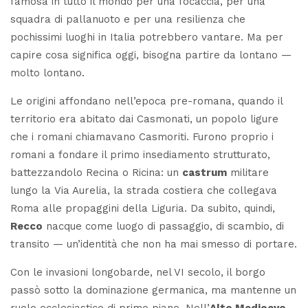
famosa in tutto il mondo per una focaccia, per una
squadra di pallanuoto e per una resilienza che
pochissimi luoghi in Italia potrebbero vantare. Ma per
capire cosa significa oggi, bisogna partire da lontano —
molto lontano.
Le origini affondano nell’epoca pre-romana, quando il
territorio era abitato dai
Casmonati
, un popolo ligure
che i romani chiamavano
Casmoriti
. Furono proprio i
romani a fondare il primo insediamento strutturato,
battezzandolo
Recina
o
Ricina
: un
castrum
militare
lungo la
Via Aurelia
, la strada costiera che collegava
Roma alle propaggini della Liguria. Da subito, quindi,
Recco
nacque come luogo di passaggio, di scambio, di
transito — un’identità che non ha mai smesso di portare.
Con le invasioni longobarde, nel VI secolo, il borgo
passò sotto la dominazione germanica, ma mantenne un
ruolo ecclesiastico di primo piano. Nell’
Alto Medioevo