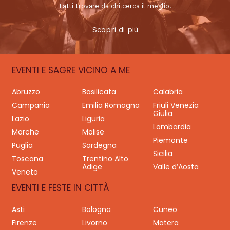
Fatti trovare da chi cerca il meglio!
Scopri di più
EVENTI E SAGRE VICINO A ME
Abruzzo
Basilicata
Calabria
Campania
Emilia Romagna
Friuli Venezia
Giulia
Lazio
Liguria
Lombardia
Marche
Molise
Piemonte
Puglia
Sardegna
Sicilia
Toscana
Trentino Alto
Adige
Valle d’Aosta
Veneto
EVENTI E FESTE IN CITTÀ
Asti
Bologna
Cuneo
Firenze
Livorno
Matera