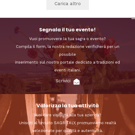
Carica altro
Segnala il tuo evento!
Vuoi promuovere la tua sagra o evento?
Compila il form, la nostra redazione verificherà per un
possibile
inserimento sul nostro portale dedicato a tradizioni ed
eventi italiani.
Scrivici
Valorizza la tua attività
Vuoi dare visibilità alla tua azienda?
Unisciti al circuito SAGRITALY, promuoviamo realtà
selezionate per qualità e autenticità.