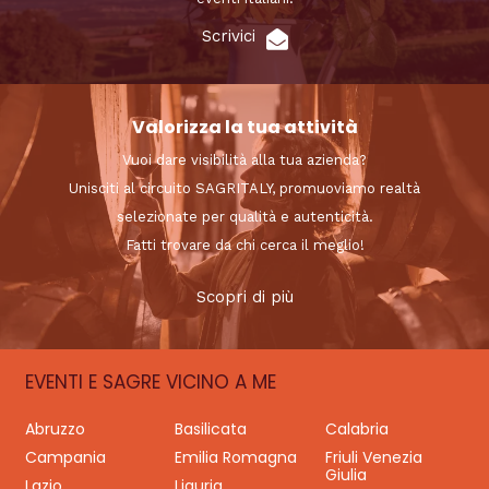
Scrivici
Valorizza la tua attività
Vuoi dare visibilità alla tua azienda?
Unisciti al circuito SAGRITALY, promuoviamo realtà
selezionate per qualità e autenticità.
Fatti trovare da chi cerca il meglio!
Scopri di più
EVENTI E SAGRE VICINO A ME
Abruzzo
Basilicata
Calabria
Campania
Emilia Romagna
Friuli Venezia
Giulia
Lazio
Liguria