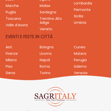
Lombardia
Marche
Molise
Piemonte
Puglia
Sardegna
Sicilia
Toscana
Trentino Alto
Adige
Umbria
Valle d’Aosta
Veneto
EVENTI E FESTE IN CITTÀ
Asti
Bologna
Cuneo
Firenze
Livorno
Matera
Milano
Napoli
Perugia
Pisa
Roma
Salerno
Siena
Torino
Venezia