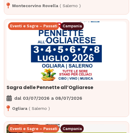
Montecorvino Rovella
(
Salerno
)
Eventi e Sagre – Passati
Campania
Sagra delle Pennette all’Ogliarese
dal
03/07/2026
a
08/07/2026
Ogliara
(
Salerno
)
Eventi e Sagre – Passati
Campania