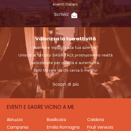
eventi italiani.
Scrivici
Valorizza la tua attività
Vuoi dare visibilità alla tua azienda?
Unisciti al circuito SAGRITALY, promuoviamo realtà
selezionate per qualità e autenticità.
Fatti trovare da chi cerca il meglio!
Scopri di più
EVENTI E SAGRE VICINO A ME
Abruzzo
Basilicata
Calabria
Campania
Emilia Romagna
Friuli Venezia