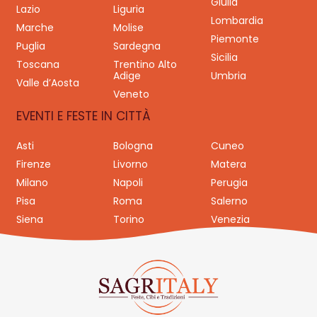
Giulia
Lazio
Liguria
Lombardia
Marche
Molise
Piemonte
Puglia
Sardegna
Sicilia
Toscana
Trentino Alto
Adige
Umbria
Valle d’Aosta
Veneto
EVENTI E FESTE IN CITTÀ
Asti
Bologna
Cuneo
Firenze
Livorno
Matera
Milano
Napoli
Perugia
Pisa
Roma
Salerno
Siena
Torino
Venezia