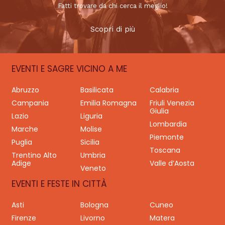
Fatti trovare da chi cerca il meglio!
Scopri di più
EVENTI E SAGRE VICINO A ME
Abruzzo
Basilicata
Calabria
Campania
Emilia Romagna
Friuli Venezia
Giulia
Lazio
Liguria
Lombardia
Marche
Molise
Piemonte
Puglia
Sicilia
Toscana
Trentino Alto
Umbria
Adige
Valle d’Aosta
Veneto
EVENTI E FESTE IN CITTÀ
Asti
Bologna
Cuneo
Firenze
Livorno
Matera