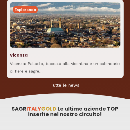
Esplorando
Vicenza
Vicenza: Palladio, baccalà alla vicentina e un calendario
di fiere e sagre…
Tutte le news
SAGR
ITALY
GOLD
Le ultime aziende TOP
Kasanova Torino
Kasanova Torino
Dan John Torino Via
Kasanova Torino
inserite nel nostro circuito!
Carducci
Monginevro
Lagrange
Boston