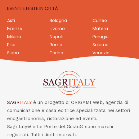
EVENTI E FESTE IN CITTÀ
Asti
Bologna
Cuneo
Firenze
Livorno
Matera
Milano
Napoli
Perugia
Pisa
Roma
Salerno
Siena
Torino
Venezia
SAGR
ITALY
è un progetto di ORIGAMI Web, agenzia di
comunicazione e casa editrice specializzata nei settori
enogastronomia, ristorazione ed eventi.
Sagritaly® e Le Porte del Gusto® sono marchi
registrati. Tutti i diritti riservati.