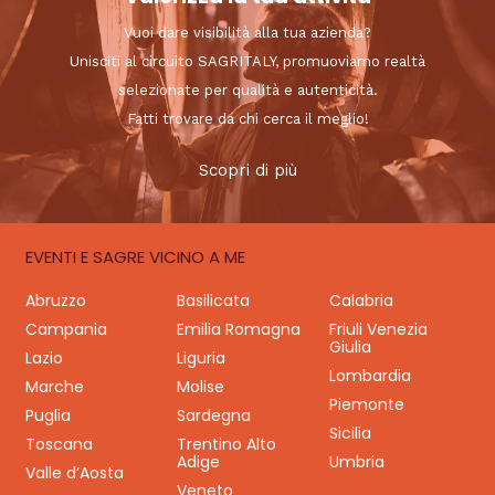
Vuoi dare visibilità alla tua azienda?
Unisciti al circuito SAGRITALY, promuoviamo realtà
selezionate per qualità e autenticità.
Fatti trovare da chi cerca il meglio!
Scopri di più
EVENTI E SAGRE VICINO A ME
Abruzzo
Basilicata
Calabria
Campania
Emilia Romagna
Friuli Venezia
Giulia
Lazio
Liguria
Lombardia
Marche
Molise
Piemonte
Puglia
Sardegna
Sicilia
Toscana
Trentino Alto
Adige
Umbria
Valle d’Aosta
Veneto