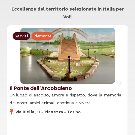
Eccellenze del territorio selezionate in Italia per
Voi!
Servizi
Piemonte
A
Il Ponte dell’Arcobaleno
Az
0
Un luogo di ascolto, amore e rispetto, dove la memoria
dei nostri amici animali continua a vivere
no
Via Biella, 11
-
Pianezza
-
Torino