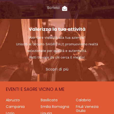
Scrivici
Valorizza la tua attività
Vuoi dare visibilità alla tua azienda?
Unisciti al circuito SAGRITALY, promuoviamo realtà
selezionate per qualità e autenticità.
Fatti trovare da chi cerca il meglio!
Scopri di più
EVENTI E SAGRE VICINO A ME
Abruzzo
Basilicata
Calabria
Campania
Emilia Romagna
Friuli Venezia
Giulia
Lazio
Liguria