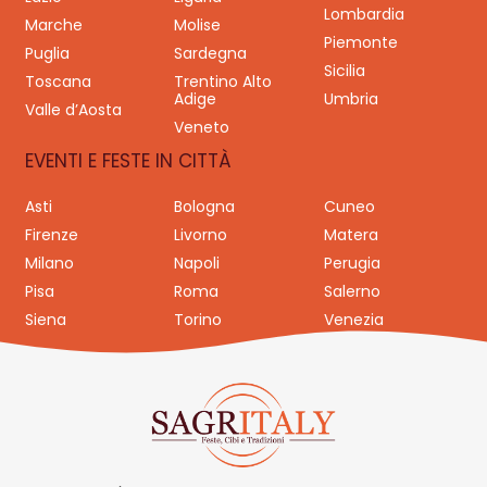
Lombardia
Marche
Molise
Piemonte
Puglia
Sardegna
Sicilia
Toscana
Trentino Alto
Adige
Umbria
Valle d’Aosta
Veneto
EVENTI E FESTE IN CITTÀ
Asti
Bologna
Cuneo
Firenze
Livorno
Matera
Milano
Napoli
Perugia
Pisa
Roma
Salerno
Siena
Torino
Venezia