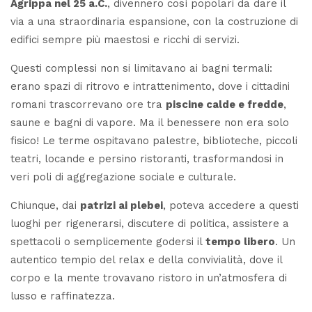
Agrippa nel 25 a.C.
, divennero così popolari da dare il
via a una straordinaria espansione, con la costruzione di
edifici sempre più maestosi e ricchi di servizi.
Questi complessi non si limitavano ai bagni termali:
erano spazi di ritrovo e intrattenimento, dove i cittadini
romani trascorrevano ore tra
piscine calde e fredde
,
saune e bagni di vapore. Ma il benessere non era solo
fisico! Le terme ospitavano palestre, biblioteche, piccoli
teatri, locande e persino ristoranti, trasformandosi in
veri poli di aggregazione sociale e culturale.
Chiunque, dai
patrizi ai plebei
, poteva accedere a questi
luoghi per rigenerarsi, discutere di politica, assistere a
spettacoli o semplicemente godersi il
tempo libero
. Un
autentico tempio del relax e della convivialità, dove il
corpo e la mente trovavano ristoro in un’atmosfera di
lusso e raffinatezza.