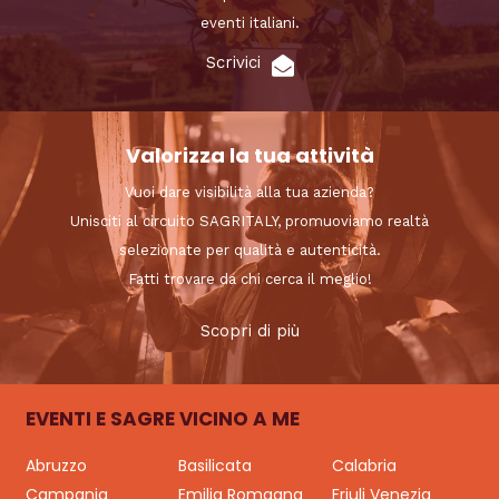
eventi italiani.
Scrivici
Valorizza la tua attività
Vuoi dare visibilità alla tua azienda?
Unisciti al circuito SAGRITALY, promuoviamo realtà
selezionate per qualità e autenticità.
Fatti trovare da chi cerca il meglio!
Scopri di più
EVENTI E SAGRE VICINO A ME
Abruzzo
Basilicata
Calabria
Campania
Emilia Romagna
Friuli Venezia