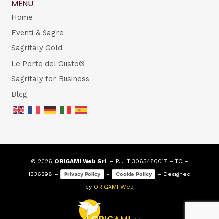
MENU
Home
Eventi & Sagre
Sagritaly Gold
Le Porte del Gusto®
Sagritaly for Business
Blog
© 2026
ORIGAMI Web Srl
– P.I. IT13065480017 – TO –
1336398 –
–
– Designed
Privacy Policy
Cookie Policy
by
ORIGAMI Web