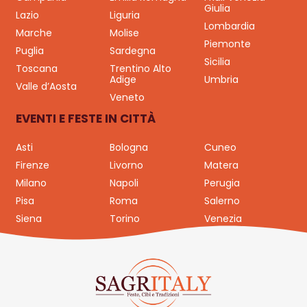
Giulia
Lazio
Liguria
Lombardia
Marche
Molise
Piemonte
Puglia
Sardegna
Sicilia
Toscana
Trentino Alto
Adige
Umbria
Valle d’Aosta
Veneto
EVENTI E FESTE IN CITTÀ
Asti
Bologna
Cuneo
Firenze
Livorno
Matera
Milano
Napoli
Perugia
Pisa
Roma
Salerno
Siena
Torino
Venezia