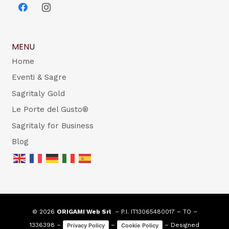
MENU
Home
Eventi & Sagre
Sagritaly Gold
Le Porte del Gusto®
Sagritaly for Business
Blog
© 2026
ORIGAMI Web Srl
– P.I. IT13065480017 – TO –
1336398 –
–
– Designed
Privacy Policy
Cookie Policy