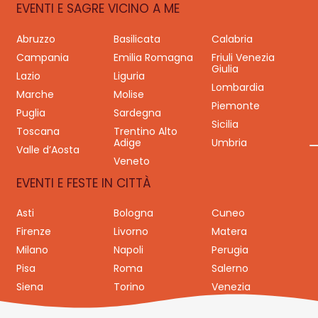
EVENTI E SAGRE VICINO A ME
Abruzzo
Basilicata
Calabria
Campania
Emilia Romagna
Friuli Venezia
Giulia
Lazio
Liguria
Lombardia
Marche
Molise
Piemonte
Puglia
Sardegna
Sicilia
Toscana
Trentino Alto
Adige
Umbria
Valle d’Aosta
Veneto
EVENTI E FESTE IN CITTÀ
Asti
Bologna
Cuneo
Firenze
Livorno
Matera
Milano
Napoli
Perugia
Pisa
Roma
Salerno
Siena
Torino
Venezia