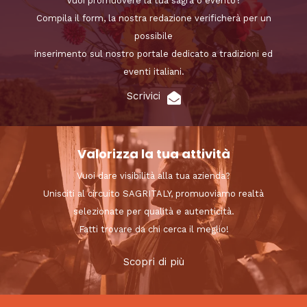
Vuoi promuovere la tua sagra o evento?
Compila il form, la nostra redazione verificherà per un
possibile
inserimento sul nostro portale dedicato a tradizioni ed
eventi italiani.
Scrivici
Valorizza la tua attività
Vuoi dare visibilità alla tua azienda?
Unisciti al circuito SAGRITALY, promuoviamo realtà
selezionate per qualità e autenticità.
Fatti trovare da chi cerca il meglio!
Scopri di più