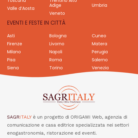
Toscana
Trentino Alto
Adige
Umbria
Valle d’Aosta
Veneto
EVENTI E FESTE IN CITTÀ
Asti
Bologna
Cuneo
Firenze
Livorno
Matera
Milano
Napoli
Perugia
Pisa
Roma
Salerno
Siena
Torino
Venezia
SAGR
ITALY
è un progetto di ORIGAMI Web, agenzia di
comunicazione e casa editrice specializzata nei settori
enogastronomia, ristorazione ed eventi.