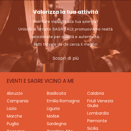
Valorizza la tua attività
Vuoi dare visibilità alla tua azienda?
Unisciti al circuito SAGRITALY, promuoviamo realtà
selezionate per qualità e autenticità.
Fatti trovare da chi cerca il meglio!
Scopri di più
EVENTI E SAGRE VICINO A ME
Abruzzo
Basilicata
Calabria
Campania
Emilia Romagna
Friuli Venezia
Giulia
Lazio
Liguria
Lombardia
Marche
Molise
Piemonte
Puglia
Sardegna
Sicilia