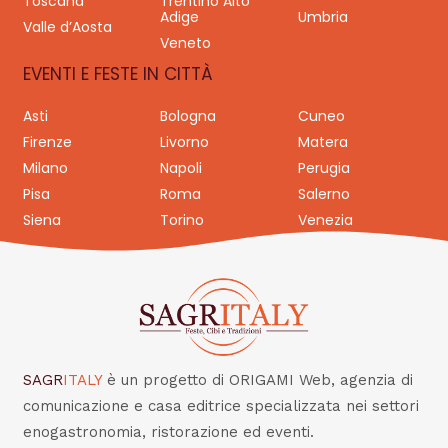
Toscana
Trentino Alto
Adige
Umbria
Valle d’Aosta
Veneto
EVENTI E FESTE IN CITTÀ
Asti
Bologna
Cuneo
Firenze
Livorno
Matera
Milano
Napoli
Perugia
Pisa
Roma
Salerno
Siena
Torino
Venezia
SAGR
ITALY
è un progetto di ORIGAMI Web, agenzia di
comunicazione e casa editrice specializzata nei settori
enogastronomia, ristorazione ed eventi.