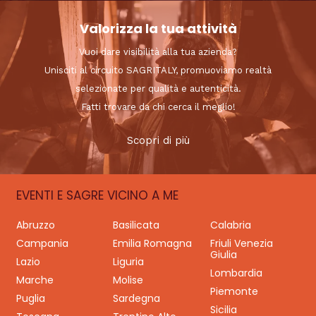
Valorizza la tua attività
Vuoi dare visibilità alla tua azienda?
Unisciti al circuito SAGRITALY, promuoviamo realtà
selezionate per qualità e autenticità.
Fatti trovare da chi cerca il meglio!
Scopri di più
EVENTI E SAGRE VICINO A ME
Abruzzo
Basilicata
Calabria
Campania
Emilia Romagna
Friuli Venezia
Giulia
Lazio
Liguria
Lombardia
Marche
Molise
Piemonte
Puglia
Sardegna
Sicilia