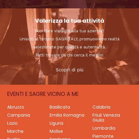
Valorizza la tua attività
Vuoi dare visibilità alla tua azienda?
Unisciti al circuito SAGRITALY, promuoviamo realtà
selezionate per qualità e autenticità.
Fatti trovare da chi cerca il meglio!
Scopri di più
EVENTI E SAGRE VICINO A ME
Abruzzo
Basilicata
Calabria
Campania
Emilia Romagna
Friuli Venezia
Giulia
Lazio
Liguria
Lombardia
Marche
Molise
Piemonte