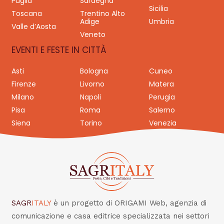
Puglia
Sardegna
Sicilia
Toscana
Trentino Alto
Adige
Umbria
Valle d’Aosta
Veneto
EVENTI E FESTE IN CITTÀ
Asti
Bologna
Cuneo
Firenze
Livorno
Matera
Milano
Napoli
Perugia
Pisa
Roma
Salerno
Siena
Torino
Venezia
SAGR
ITALY
è un progetto di ORIGAMI Web, agenzia di
comunicazione e casa editrice specializzata nei settori