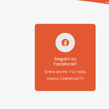
Seguici su
Facebook!
SAGRITALY
Seguici su
Facebook!
Feste, cibi e tradizioni
da Nord a Sud...
Entra anche TU! nella
nostra COMMUNITY