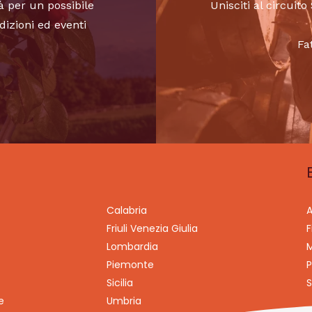
à per un possibile
Unisciti al circui
dizioni ed eventi
Fa
Calabria
A
Friuli Venezia Giulia
F
Lombardia
M
Piemonte
P
Sicilia
S
e
Umbria