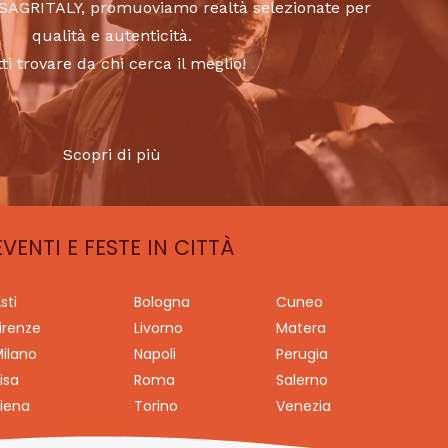
to SAGRITALY, promuoviamo realtà selezionate per
qualità e autenticità.
tti trovare da chi cerca il meglio!
Scopri di più
EVENTI E FESTE IN CITTÀ
sti
Bologna
Cuneo
irenze
Livorno
Matera
ilano
Napoli
Perugia
isa
Roma
Salerno
iena
Torino
Venezia