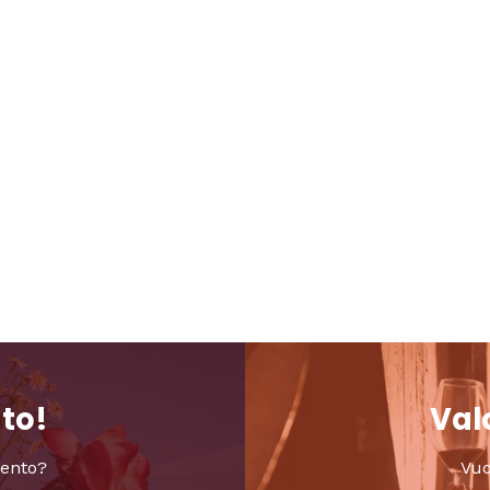
nto!
Valo
vento?
Vuo