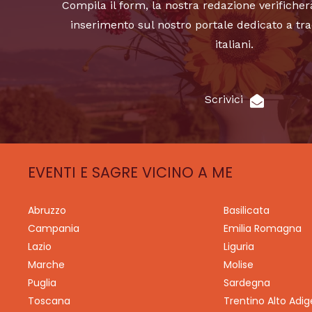
Compila il form, la nostra redazione verificher
inserimento sul nostro portale dedicato a tra
italiani.
Scrivici
EVENTI E SAGRE VICINO A ME
Abruzzo
Basilicata
Campania
Emilia Romagna
Lazio
Liguria
Marche
Molise
Puglia
Sardegna
Toscana
Trentino Alto Adig