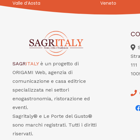
Valle d’Aosta
Veneto
CO
Str
SAGR
ITALY
è un progetto di
111
ORIGAMI Web, agenzia di
100
comunicazione e casa editrice
specializzata nei settori
enogastronomia, ristorazione ed
eventi.
Sagritaly® e Le Porte del Gusto®
sono marchi registrati. Tutti i diritti
riservati.