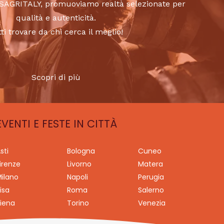
to SAGRITALY, promuoviamo realtà selezionate per
qualità e autenticità.
tti trovare da chi cerca il meglio!
Scopri di più
EVENTI E FESTE IN CITTÀ
sti
Bologna
Cuneo
irenze
Livorno
Matera
ilano
Napoli
Perugia
isa
Roma
Salerno
iena
Torino
Venezia