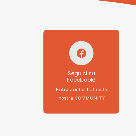
Seguici su
Facebook!
SAGRITALY
Seguici su
Facebook!
Feste, cibi e tradizioni
da Nord a Sud...
Entra anche TU! nella
nostra COMMUNITY