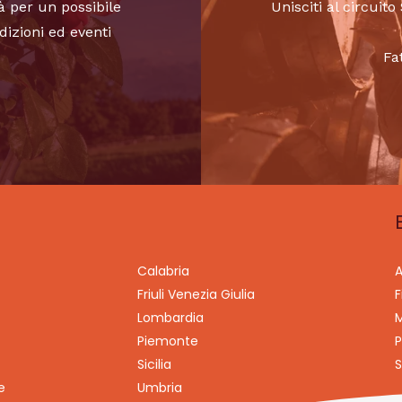
à per un possibile
Unisciti al circui
dizioni ed eventi
Fa
Calabria
A
Friuli Venezia Giulia
F
Lombardia
M
Piemonte
P
Sicilia
S
e
Umbria