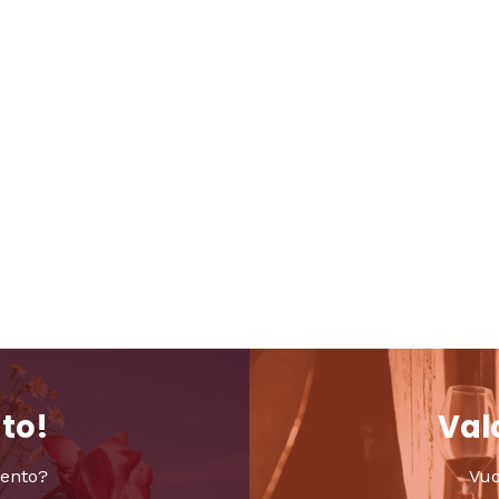
nto!
Valo
vento?
Vuo