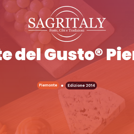
te del Gusto® P
●
Piemonte
Edizione 2014