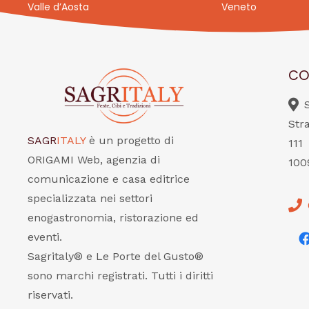
Valle d’Aosta
Veneto
CO
Str
SAGR
ITALY
è un progetto di
111
ORIGAMI Web, agenzia di
100
comunicazione e casa editrice
specializzata nei settori
enogastronomia, ristorazione ed
eventi.
Sagritaly® e Le Porte del Gusto®
sono marchi registrati. Tutti i diritti
riservati.