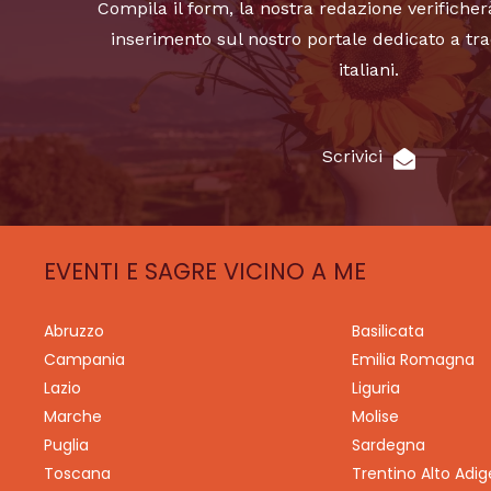
Compila il form, la nostra redazione verificher
inserimento sul nostro portale dedicato a tra
italiani.
Scrivici
EVENTI E SAGRE VICINO A ME
Abruzzo
Basilicata
Campania
Emilia Romagna
Lazio
Liguria
Marche
Molise
Puglia
Sardegna
Toscana
Trentino Alto Adig