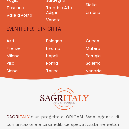
Puglia
Sardegna
Sicilia
Toscana
Trentino Alto
Adige
Umbria
Valle d’Aosta
Veneto
EVENTI E FESTE IN CITTÀ
Asti
Bologna
Cuneo
Firenze
Livorno
Matera
Milano
Napoli
Perugia
Pisa
Roma
Salerno
Siena
Torino
Venezia
SAGR
ITALY
è un progetto di ORIGAMI Web, agenzia di
comunicazione e casa editrice specializzata nei settori