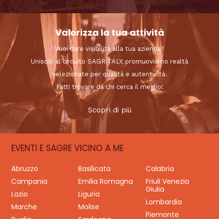
Valorizza la tua attività
Vuoi dare visibilità alla tua azienda?
Unisciti al circuito SAGRITALY, promuoviamo realtà
selezionate per qualità e autenticità.
Fatti trovare da chi cerca il meglio!
Scopri di più
EVENTI E SAGRE VICINO A ME
Abruzzo
Basilicata
Calabria
Campania
Emilia Romagna
Friuli Venezia
Giulia
Lazio
Liguria
Lombardia
Marche
Molise
Piemonte