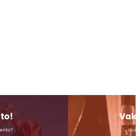
nto!
Valo
vento?
Vuo