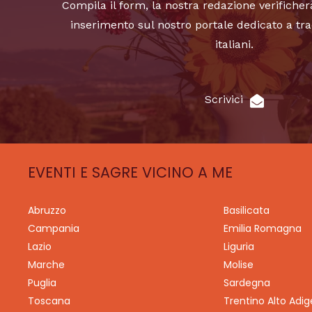
Compila il form, la nostra redazione verificher
inserimento sul nostro portale dedicato a tra
italiani.
Scrivici
EVENTI E SAGRE VICINO A ME
Abruzzo
Basilicata
Campania
Emilia Romagna
Lazio
Liguria
Marche
Molise
Puglia
Sardegna
Toscana
Trentino Alto Adig