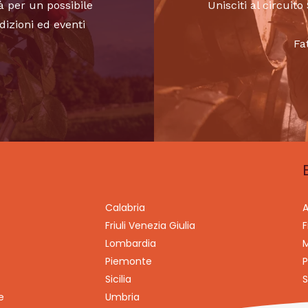
à per un possibile
Unisciti al circui
dizioni ed eventi
Fa
Calabria
A
Friuli Venezia Giulia
F
Lombardia
M
Piemonte
P
Sicilia
S
e
Umbria