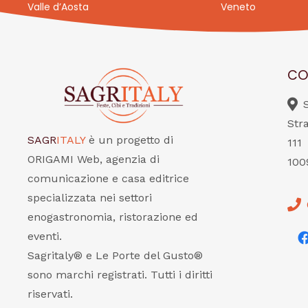
Valle d’Aosta
Veneto
CO
Str
SAGR
ITALY
è un progetto di
111
ORIGAMI Web, agenzia di
100
comunicazione e casa editrice
specializzata nei settori
enogastronomia, ristorazione ed
eventi.
Sagritaly® e Le Porte del Gusto®
sono marchi registrati. Tutti i diritti
riservati.