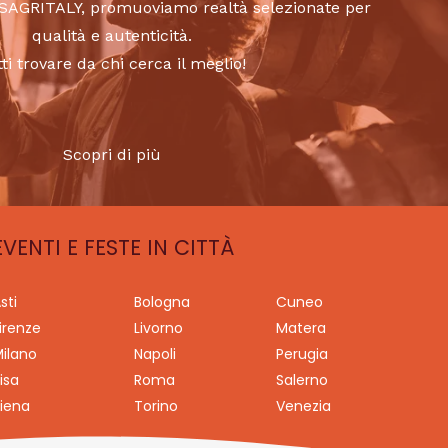
to SAGRITALY, promuoviamo realtà selezionate per
qualità e autenticità.
tti trovare da chi cerca il meglio!
Scopri di più
EVENTI E FESTE IN CITTÀ
sti
Bologna
Cuneo
irenze
Livorno
Matera
ilano
Napoli
Perugia
isa
Roma
Salerno
iena
Torino
Venezia