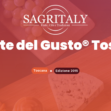
rte del Gusto® T
●
Toscana
Edizione 2015