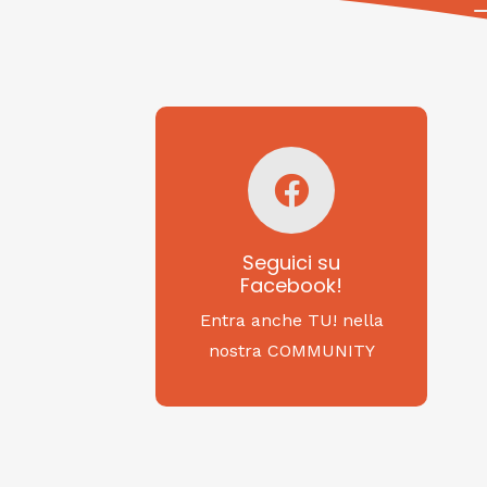
Seguici su
Facebook!
SAGRITALY
Seguici su
Facebook!
Feste, cibi e tradizioni
da Nord a Sud...
Entra anche TU! nella
nostra COMMUNITY