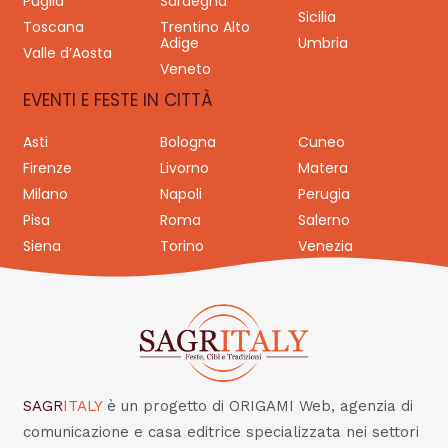
Puglia
Sardegna
Sicilia
Toscana
Trentino Alto
Adige
Umbria
Valle d’Aosta
Veneto
EVENTI E FESTE IN CITTÀ
Asti
Bologna
Cuneo
Firenze
Livorno
Matera
Milano
Napoli
Perugia
Pisa
Roma
Salerno
Siena
Torino
Venezia
SAGR
ITALY
è un progetto di ORIGAMI Web, agenzia di
comunicazione e casa editrice specializzata nei settori