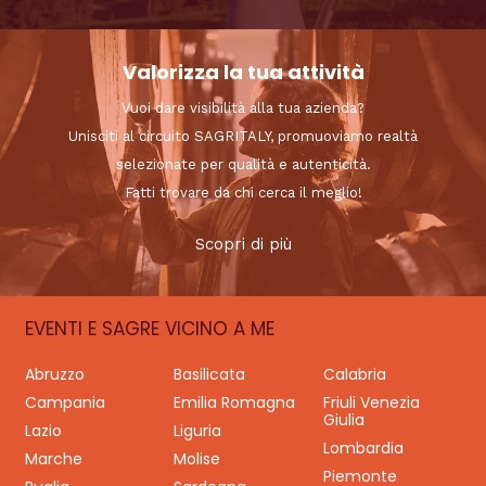
Valorizza la tua attività
Vuoi dare visibilità alla tua azienda?
Unisciti al circuito SAGRITALY, promuoviamo realtà
selezionate per qualità e autenticità.
Fatti trovare da chi cerca il meglio!
Scopri di più
EVENTI E SAGRE VICINO A ME
Abruzzo
Basilicata
Calabria
Campania
Emilia Romagna
Friuli Venezia
Giulia
Lazio
Liguria
Lombardia
Marche
Molise
Piemonte