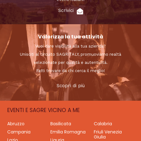
Scrivici
Valorizza la tua attività
Vuoi dare visibilità alla tua azienda?
Unisciti al circuito SAGRITALY, promuoviamo realtà
selezionate per qualità e autenticità.
Fatti trovare da chi cerca il meglio!
Scopri di più
EVENTI E SAGRE VICINO A ME
Abruzzo
Basilicata
Calabria
Campania
Emilia Romagna
Friuli Venezia
Giulia
Lazio
Liguria