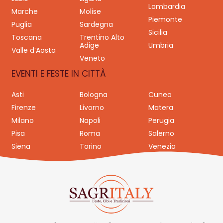
Lombardia
Marche
Molise
Piemonte
Puglia
Sardegna
Sicilia
Toscana
Trentino Alto
Adige
Umbria
Valle d’Aosta
Veneto
EVENTI E FESTE IN CITTÀ
Asti
Bologna
Cuneo
Firenze
Livorno
Matera
Milano
Napoli
Perugia
Pisa
Roma
Salerno
Siena
Torino
Venezia