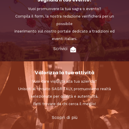
Vuoi promuovere la tua sagra o evento?
Compila il form, la nostra redazione verificherà per un
possibile
inserimento sul nostro portale dedicato a tradizioni ed
eventi italiani.
Scrivici
Valorizza la tua attività
Vuoi dare visibilità alla tua azienda?
Unisciti al circuito SAGRITALY, promuoviamo realtà
selezionate per qualità e autenticità.
Fatti trovare da chi cerca il meglio!
Scopri di più