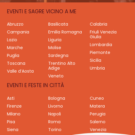
EVENTI E SAGRE VICINO A ME
Abruzzo
Basilicata
Calabria
Campania
Emilia Romagna
Friuli Venezia
Giulia
Lazio
Liguria
Lombardia
Marche
Molise
Piemonte
Puglia
Sardegna
Sicilia
Toscana
Trentino Alto
Adige
Umbria
Valle d’Aosta
Veneto
EVENTI E FESTE IN CITTÀ
Asti
Bologna
Cuneo
Firenze
Livorno
Matera
Milano
Napoli
Perugia
Pisa
Roma
Salerno
Siena
Torino
Venezia