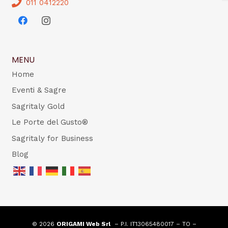
011 0412220
MENU
Home
Eventi & Sagre
Sagritaly Gold
Le Porte del Gusto®
Sagritaly for Business
Blog
© 2026
ORIGAMI Web Srl
– P.I. IT13065480017 – TO –