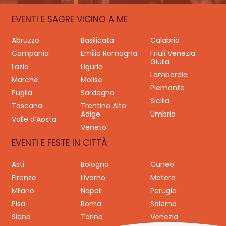
EVENTI E SAGRE VICINO A ME
Abruzzo
Basilicata
Calabria
Campania
Emilia Romagna
Friuli Venezia
Giulia
Lazio
Liguria
Lombardia
Marche
Molise
Piemonte
Puglia
Sardegna
Sicilia
Toscana
Trentino Alto
Adige
Umbria
Valle d’Aosta
Veneto
EVENTI E FESTE IN CITTÀ
Asti
Bologna
Cuneo
Firenze
Livorno
Matera
Milano
Napoli
Perugia
Pisa
Roma
Salerno
Siena
Torino
Venezia