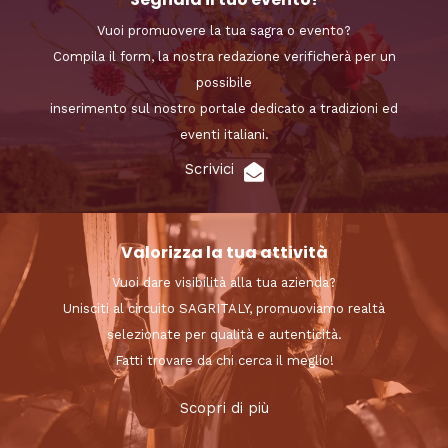
Vuoi promuovere la tua sagra o evento?
Compila il form, la nostra redazione verificherà per un
possibile
inserimento sul nostro portale dedicato a tradizioni ed
eventi italiani.
Scrivici
Valorizza la tua attività
Vuoi dare visibilità alla tua azienda?
Unisciti al circuito SAGRITALY, promuoviamo realtà
selezionate per qualità e autenticità.
Fatti trovare da chi cerca il meglio!
Scopri di più