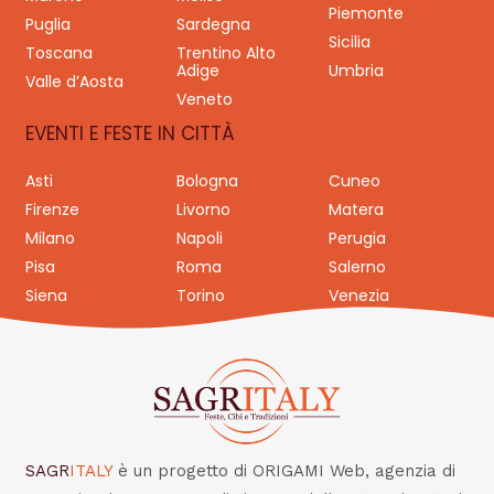
Piemonte
Puglia
Sardegna
Sicilia
Toscana
Trentino Alto
Adige
Umbria
Valle d’Aosta
Veneto
EVENTI E FESTE IN CITTÀ
Asti
Bologna
Cuneo
Firenze
Livorno
Matera
Milano
Napoli
Perugia
Pisa
Roma
Salerno
Siena
Torino
Venezia
SAGR
ITALY
è un progetto di ORIGAMI Web, agenzia di