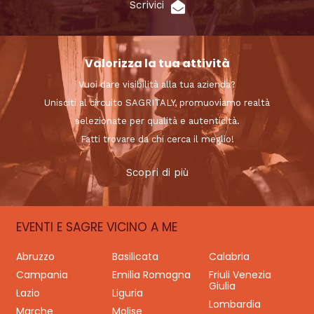
Scrivici
Valorizza la tua attività
Vuoi dare visibilità alla tua azienda?
Unisciti al circuito SAGRITALY, promuoviamo realtà
selezionate per qualità e autenticità.
Fatti trovare da chi cerca il meglio!
Scopri di più
EVENTI E SAGRE VICINO A ME
Abruzzo
Basilicata
Calabria
Campania
Emilia Romagna
Friuli Venezia
Giulia
Lazio
Liguria
Lombardia
Marche
Molise