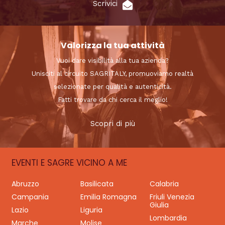
Scrivici
Valorizza la tua attività
Vuoi dare visibilità alla tua azienda?
Unisciti al circuito SAGRITALY, promuoviamo realtà
selezionate per qualità e autenticità.
Fatti trovare da chi cerca il meglio!
Scopri di più
EVENTI E SAGRE VICINO A ME
Abruzzo
Basilicata
Calabria
Campania
Emilia Romagna
Friuli Venezia
Giulia
Lazio
Liguria
Lombardia
Marche
Molise