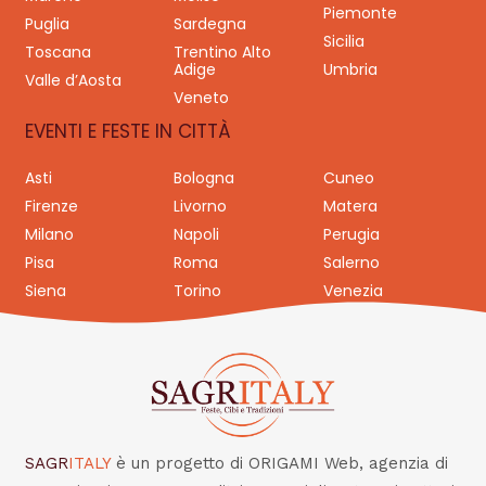
Piemonte
Puglia
Sardegna
Sicilia
Toscana
Trentino Alto
Adige
Umbria
Valle d’Aosta
Veneto
EVENTI E FESTE IN CITTÀ
Asti
Bologna
Cuneo
Firenze
Livorno
Matera
Milano
Napoli
Perugia
Pisa
Roma
Salerno
Siena
Torino
Venezia
SAGR
ITALY
è un progetto di ORIGAMI Web, agenzia di