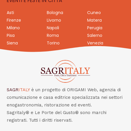
EVENTI E FESTE IN CITTÀ
Asti
Bologna
Cuneo
Firenze
Livorno
Matera
Milano
Napoli
Perugia
Pisa
Roma
Salerno
Siena
Torino
Venezia
SAGR
ITALY
è un progetto di ORIGAMI Web, agenzia di
comunicazione e casa editrice specializzata nei settori
enogastronomia, ristorazione ed eventi.
Sagritaly® e Le Porte del Gusto® sono marchi
registrati. Tutti i diritti riservati.