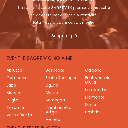
Vuoi dare visibilità alla tua azienda?
Unisciti al circuito SAGRITALY, promuoviamo realtà
selezionate per qualità e autenticità.
Fatti trovare da chi cerca il meglio!
Scopri di più
EVENTI E SAGRE VICINO A ME
Abruzzo
Basilicata
Calabria
Campania
Emilia Romagna
Friuli Venezia
Giulia
Lazio
Liguria
Lombardia
Marche
Molise
Piemonte
Puglia
Sardegna
Sicilia
Toscana
Trentino Alto
Adige
Umbria
Valle d’Aosta
Veneto