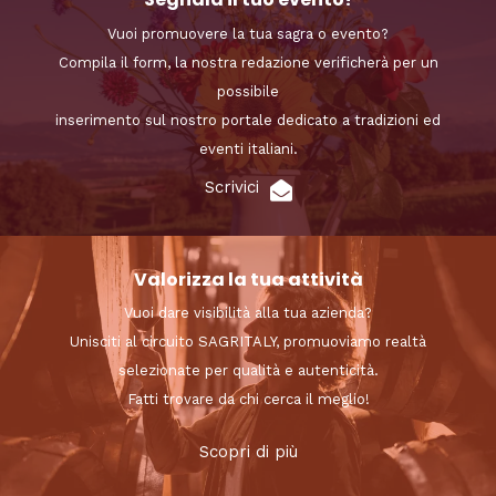
Vuoi promuovere la tua sagra o evento?
Compila il form, la nostra redazione verificherà per un
possibile
inserimento sul nostro portale dedicato a tradizioni ed
eventi italiani.
Scrivici
Valorizza la tua attività
Vuoi dare visibilità alla tua azienda?
Unisciti al circuito SAGRITALY, promuoviamo realtà
selezionate per qualità e autenticità.
Fatti trovare da chi cerca il meglio!
Scopri di più