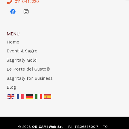
011 0412220
MENU
Home
Eventi & Sagre
Sagritaly Gold
Le Porte del Gusto®
Sagritaly for Business
Blog
© 2026
ORIGAMI Web Srl
– P.I. IT13065480017 – TO –