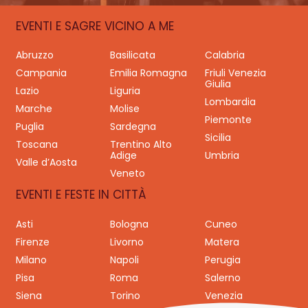
EVENTI E SAGRE VICINO A ME
Abruzzo
Basilicata
Calabria
Campania
Emilia Romagna
Friuli Venezia
Giulia
Lazio
Liguria
Lombardia
Marche
Molise
Piemonte
Puglia
Sardegna
Sicilia
Toscana
Trentino Alto
Adige
Umbria
Valle d’Aosta
Veneto
EVENTI E FESTE IN CITTÀ
Asti
Bologna
Cuneo
Firenze
Livorno
Matera
Milano
Napoli
Perugia
Pisa
Roma
Salerno
Siena
Torino
Venezia