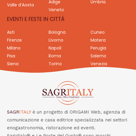
Adige
Umbria
Valle d’Aosta
Veneto
EVENTI E FESTE IN CITTÀ
Asti
Bologna
Cuneo
Firenze
Livorno
Matera
Milano
Napoli
Perugia
Pisa
Roma
Salerno
Siena
Torino
Venezia
SAGR
ITALY
è un progetto di ORIGAMI Web, agenzia di
comunicazione e casa editrice specializzata nei settori
enogastronomia, ristorazione ed eventi.
Sagritaly® e Le Porte del Gusto® sono marchi