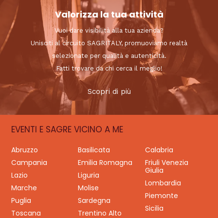
Valorizza la tua attività
Vuoi dare visibilità alla tua azienda?
Unisciti al circuito SAGRITALY, promuoviamo realtà
selezionate per qualità e autenticità.
Fatti trovare da chi cerca il meglio!
Scopri di più
EVENTI E SAGRE VICINO A ME
Abruzzo
Basilicata
Calabria
Campania
Emilia Romagna
Friuli Venezia
Giulia
Lazio
Liguria
Lombardia
Marche
Molise
Piemonte
Puglia
Sardegna
Sicilia
Toscana
Trentino Alto