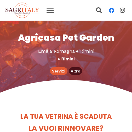
Agricasa Pet Garden
Emilia Romagna
●
Rimini
●
Rimini
Servizi
Altro
LA TUA VETRINA È SCADUTA
LA VUOI RINNOVARE?