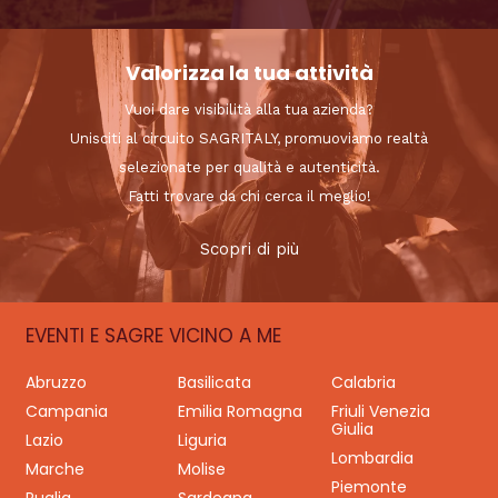
Valorizza la tua attività
Vuoi dare visibilità alla tua azienda?
Unisciti al circuito SAGRITALY, promuoviamo realtà
selezionate per qualità e autenticità.
Fatti trovare da chi cerca il meglio!
Scopri di più
EVENTI E SAGRE VICINO A ME
Abruzzo
Basilicata
Calabria
Campania
Emilia Romagna
Friuli Venezia
Giulia
Lazio
Liguria
Lombardia
Marche
Molise
Piemonte