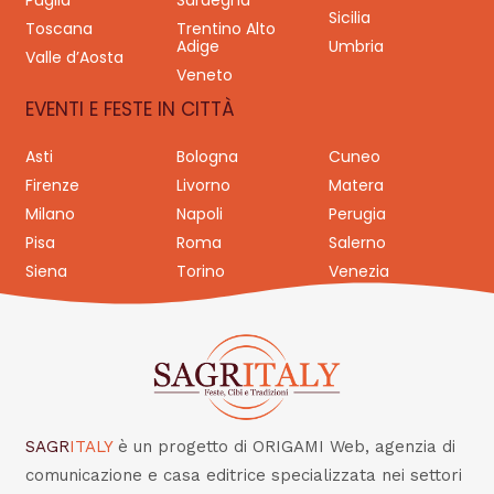
Puglia
Sardegna
Sicilia
Toscana
Trentino Alto
Adige
Umbria
Valle d’Aosta
Veneto
EVENTI E FESTE IN CITTÀ
Asti
Bologna
Cuneo
Firenze
Livorno
Matera
Milano
Napoli
Perugia
Pisa
Roma
Salerno
Siena
Torino
Venezia
SAGR
ITALY
è un progetto di ORIGAMI Web, agenzia di
comunicazione e casa editrice specializzata nei settori