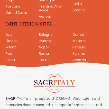
Puglia
Sardegna
Sicilia
Toscana
Trentino Alto
Adige
Umbria
Valle d’Aosta
Veneto
EVENTI E FESTE IN CITTÀ
Asti
Bologna
Cuneo
Firenze
Livorno
Matera
Milano
Napoli
Perugia
Pisa
Roma
Salerno
Siena
Torino
Venezia
SAGR
ITALY
è un progetto di ORIGAMI Web, agenzia di
comunicazione e casa editrice specializzata nei settori