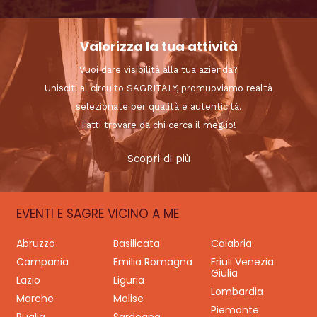
Valorizza la tua attività
Vuoi dare visibilità alla tua azienda?
Unisciti al circuito SAGRITALY, promuoviamo realtà
selezionate per qualità e autenticità.
Fatti trovare da chi cerca il meglio!
Scopri di più
EVENTI E SAGRE VICINO A ME
Abruzzo
Basilicata
Calabria
Campania
Emilia Romagna
Friuli Venezia
Giulia
Lazio
Liguria
Lombardia
Marche
Molise
Piemonte