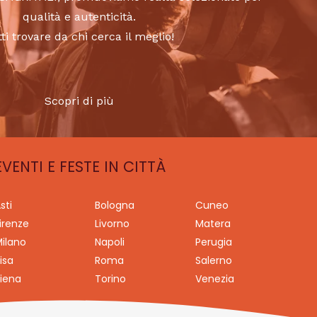
qualità e autenticità.
tti trovare da chi cerca il meglio!
Scopri di più
EVENTI E FESTE IN CITTÀ
sti
Bologna
Cuneo
irenze
Livorno
Matera
ilano
Napoli
Perugia
isa
Roma
Salerno
iena
Torino
Venezia