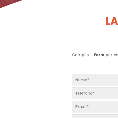
LA
Compila il
form
per ess