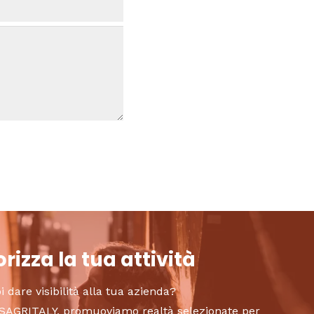
rizza la tua attività
i dare visibilità alla tua azienda?
to SAGRITALY, promuoviamo realtà selezionate per