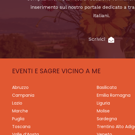
inserimento sul nostro portale dedicato a tra
italiani.
Scrivici
EVENTI E SAGRE VICINO A ME
Abruzzo
Basilicata
Campania
Emilia Romagna
Lazio
Liguria
Marche
Molise
Puglia
Sardegna
Toscana
Trentino Alto Adig
Valle d’Aosta
Veneto