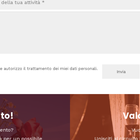
e autorizzo il trattamento dei miei dati personali.
nto!
Valo
vento?
Vuo
à per un possibile
Unisciti al circui