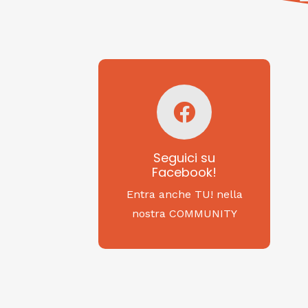
Seguici su
Facebook!
SAGRITALY
Seguici su
Facebook!
Feste, cibi e tradizioni
da Nord a Sud...
Entra anche TU! nella
nostra COMMUNITY