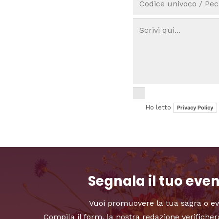
Ho letto
Privacy Policy
Segnala il tuo eve
Vuoi promuovere la tua sagra o e
Compila il form, la nostra redazione verificher