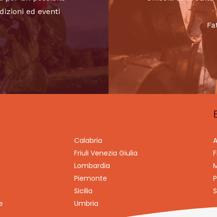
dizioni ed eventi
Fa
Calabria
A
Friuli Venezia Giulia
F
Lombardia
M
Piemonte
P
Sicilia
S
e
Umbria