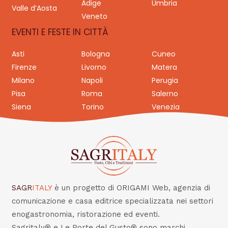
Adige
Umbria
Valle d’Aosta
Veneto
EVENTI E FESTE IN CITTÀ
Asti
Bologna
Cuneo
Firenze
Livorno
Matera
Milano
Napoli
Perugia
Pisa
Roma
Salerno
Siena
Torino
Venezia
SAGR
ITALY
è un progetto di ORIGAMI Web, agenzia di
comunicazione e casa editrice specializzata nei settori
enogastronomia, ristorazione ed eventi.
Sagritaly® e Le Porte del Gusto® sono marchi