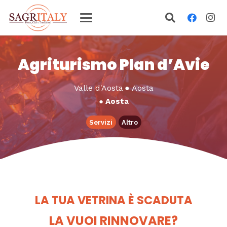
Agriturismo Plan d’Avie
Valle d'Aosta
●
Aosta
●
Aosta
Servizi
Altro
LA TUA VETRINA È SCADUTA
LA VUOI RINNOVARE?