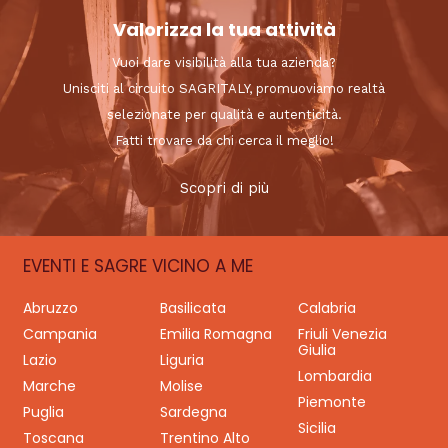
Valorizza la tua attività
Vuoi dare visibilità alla tua azienda?
Unisciti al circuito SAGRITALY, promuoviamo realtà
selezionate per qualità e autenticità.
Fatti trovare da chi cerca il meglio!
Scopri di più
EVENTI E SAGRE VICINO A ME
Abruzzo
Basilicata
Calabria
Campania
Emilia Romagna
Friuli Venezia
Giulia
Lazio
Liguria
Lombardia
Marche
Molise
Piemonte
Puglia
Sardegna
Sicilia
Toscana
Trentino Alto