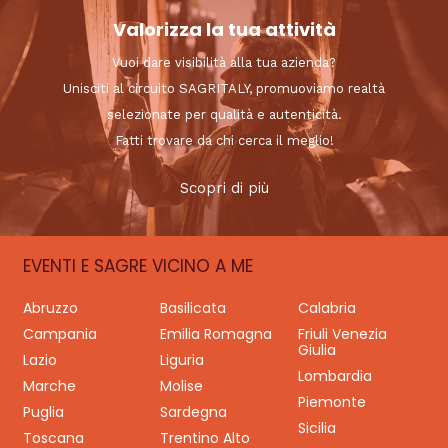
Valorizza la tua attività
Vuoi dare visibilità alla tua azienda?
Unisciti al circuito SAGRITALY, promuoviamo realtà
selezionate per qualità e autenticità.
Fatti trovare da chi cerca il meglio!
Scopri di più
EVENTI E SAGRE VICINO A ME
Abruzzo
Basilicata
Calabria
Campania
Emilia Romagna
Friuli Venezia
Giulia
Lazio
Liguria
Lombardia
Marche
Molise
Piemonte
Puglia
Sardegna
Sicilia
Toscana
Trentino Alto