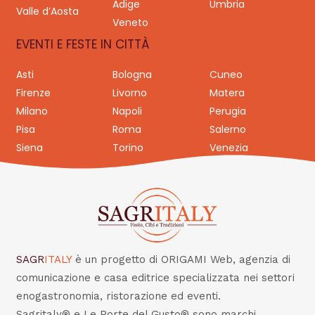
Adige
Umbria
Valle d’Aosta
Veneto
EVENTI E FESTE IN CITTÀ
Asti
Bologna
Cuneo
Firenze
Livorno
Matera
Milano
Napoli
Perugia
Pisa
Roma
Salerno
Siena
Torino
Venezia
SAGR
ITALY
è un progetto di ORIGAMI Web, agenzia di
comunicazione e casa editrice specializzata nei settori
enogastronomia, ristorazione ed eventi.
Sagritaly® e Le Porte del Gusto® sono marchi