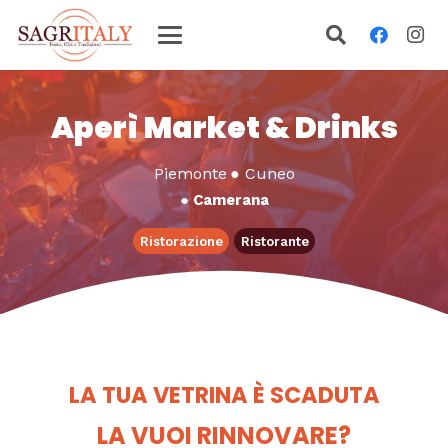
Aperì Market & Drinks
Piemonte
●
Cuneo
●
Camerana
Ristorazione
Ristorante
LA TUA VETRINA È SCADUTA
LA VUOI RINNOVARE?