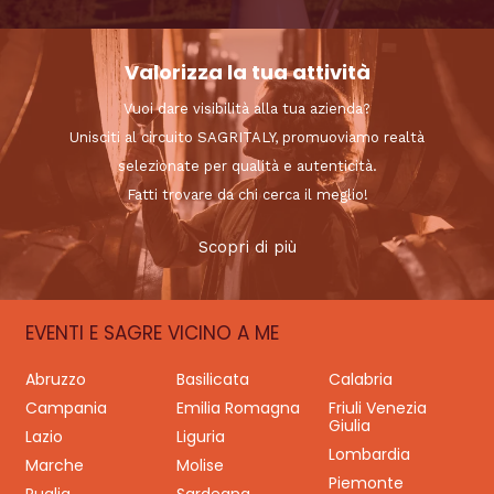
Valorizza la tua attività
Vuoi dare visibilità alla tua azienda?
Unisciti al circuito SAGRITALY, promuoviamo realtà
selezionate per qualità e autenticità.
Fatti trovare da chi cerca il meglio!
Scopri di più
EVENTI E SAGRE VICINO A ME
Abruzzo
Basilicata
Calabria
Campania
Emilia Romagna
Friuli Venezia
Giulia
Lazio
Liguria
Lombardia
Marche
Molise
Piemonte