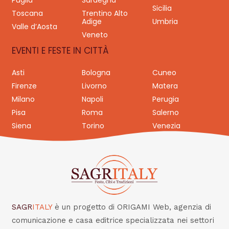
Puglia
Sardegna
Sicilia
Toscana
Trentino Alto
Adige
Umbria
Valle d’Aosta
Veneto
EVENTI E FESTE IN CITTÀ
Asti
Bologna
Cuneo
Firenze
Livorno
Matera
Milano
Napoli
Perugia
Pisa
Roma
Salerno
Siena
Torino
Venezia
SAGR
ITALY
è un progetto di ORIGAMI Web, agenzia di
comunicazione e casa editrice specializzata nei settori