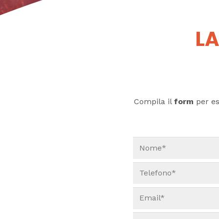
LA
Compila il
form
per ess