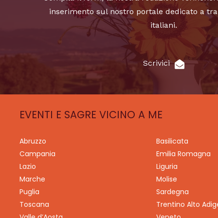
inserimento sul nostro portale dedicato a tra
italiani.
Scrivici
EVENTI E SAGRE VICINO A ME
Abruzzo
Basilicata
Campania
Emilia Romagna
Lazio
Liguria
Marche
Molise
Puglia
Sardegna
Toscana
Trentino Alto Adig
Valle d’Aosta
Veneto