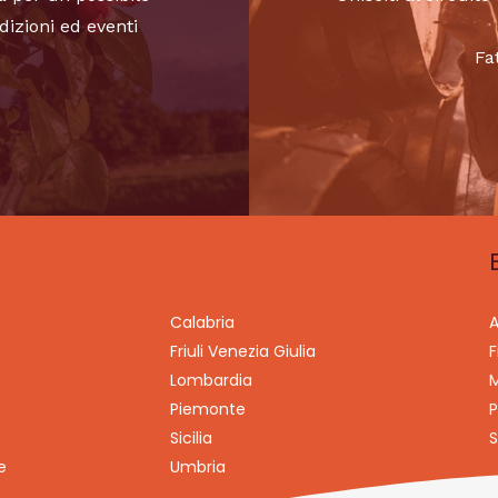
dizioni ed eventi
Fa
Calabria
A
Friuli Venezia Giulia
F
Lombardia
M
Piemonte
P
Sicilia
S
e
Umbria