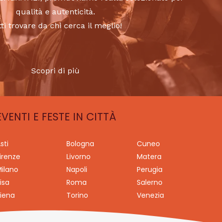
qualità e autenticità.
tti trovare da chi cerca il meglio!
Scopri di più
EVENTI E FESTE IN CITTÀ
sti
Bologna
Cuneo
irenze
Livorno
Matera
ilano
Napoli
Perugia
isa
Roma
Salerno
iena
Torino
Venezia