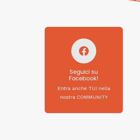
Seguici su
Facebook!
SAGRITALY
Seguici su
Facebook!
Feste, cibi e tradizioni
da Nord a Sud...
Entra anche TU! nella
nostra COMMUNITY