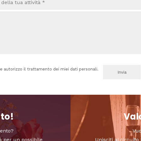
e autorizzo il trattamento dei miei dati personali.
nto!
Valo
vento?
Vuo
à per un possibile
Unisciti al circui