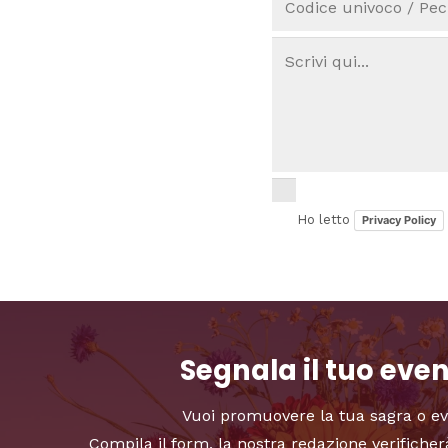
Ho letto
Privacy Policy
Segnala il tuo eve
Vuoi promuovere la tua sagra o e
Compila il form, la nostra redazione verificher