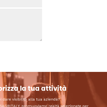
rizza la tua attività
i dare visibilità alla tua azienda?
to SAGRITALY, promuoviamo realtà selezionate per