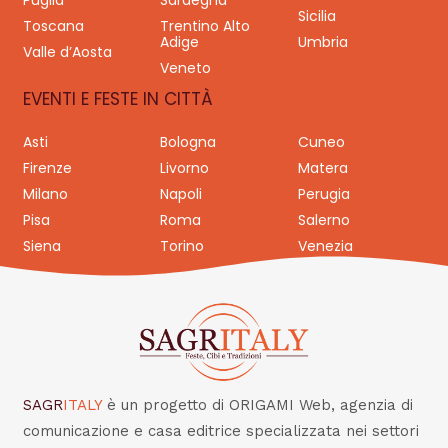
Puglia
Sardegna
Sicilia
Toscana
Trentino Alto
Adige
Umbria
Valle d’Aosta
Veneto
EVENTI E FESTE IN CITTÀ
Asti
Bologna
Cuneo
Firenze
Livorno
Matera
Milano
Napoli
Perugia
Pisa
Roma
Salerno
Siena
Torino
Venezia
SAGR
ITALY
è un progetto di ORIGAMI Web, agenzia di
comunicazione e casa editrice specializzata nei settori