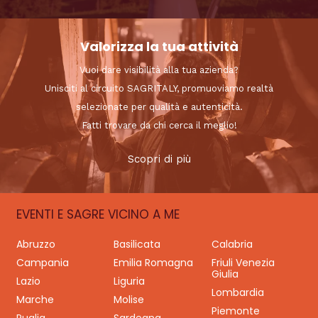
Valorizza la tua attività
Vuoi dare visibilità alla tua azienda?
Unisciti al circuito SAGRITALY, promuoviamo realtà
selezionate per qualità e autenticità.
Fatti trovare da chi cerca il meglio!
Scopri di più
EVENTI E SAGRE VICINO A ME
Abruzzo
Basilicata
Calabria
Campania
Emilia Romagna
Friuli Venezia
Giulia
Lazio
Liguria
Lombardia
Marche
Molise
Piemonte