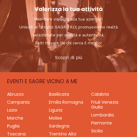
Valorizza la tua attività
Vuoi dare visibilità alla tua azienda?
Unisciti al circuito SAGRITALY, promuoviamo realtà
selezionate per qualità e autenticità.
Fatti trovare da chi cerca il meglio!
Scopri di più
EVENTI E SAGRE VICINO A ME
Abruzzo
Basilicata
Calabria
Campania
Emilia Romagna
Friuli Venezia
Giulia
Lazio
Liguria
Lombardia
Marche
Molise
Piemonte
Puglia
Sardegna
Sicilia
Toscana
Trentino Alto