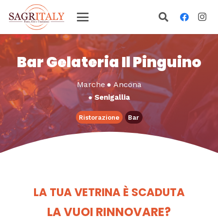
Bar Gelateria Il Pinguino
Marche
●
Ancona
●
Senigallia
Ristorazione
Bar
LA TUA VETRINA È SCADUTA
LA VUOI RINNOVARE?