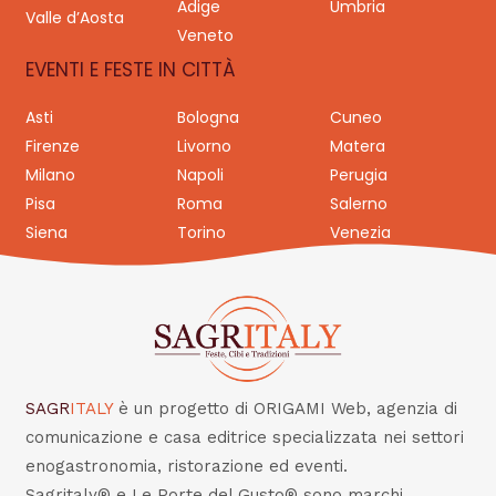
Adige
Umbria
Valle d’Aosta
Veneto
EVENTI E FESTE IN CITTÀ
Asti
Bologna
Cuneo
Firenze
Livorno
Matera
Milano
Napoli
Perugia
Pisa
Roma
Salerno
Siena
Torino
Venezia
SAGR
ITALY
è un progetto di ORIGAMI Web, agenzia di
comunicazione e casa editrice specializzata nei settori
enogastronomia, ristorazione ed eventi.
Sagritaly® e Le Porte del Gusto® sono marchi