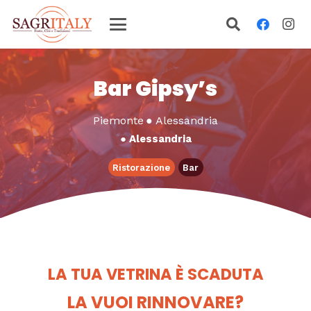
Bar Gipsy’s
Piemonte
●
Alessandria
●
Alessandria
Ristorazione
Bar
LA TUA VETRINA È SCADUTA
LA VUOI RINNOVARE?