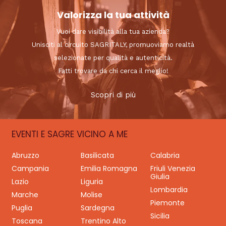
Valorizza la tua attività
Vuoi dare visibilità alla tua azienda?
Unisciti al circuito SAGRITALY, promuoviamo realtà
selezionate per qualità e autenticità.
Fatti trovare da chi cerca il meglio!
Scopri di più
EVENTI E SAGRE VICINO A ME
Abruzzo
Basilicata
Calabria
Campania
Emilia Romagna
Friuli Venezia
Giulia
Lazio
Liguria
Lombardia
Marche
Molise
Piemonte
Puglia
Sardegna
Sicilia
Toscana
Trentino Alto