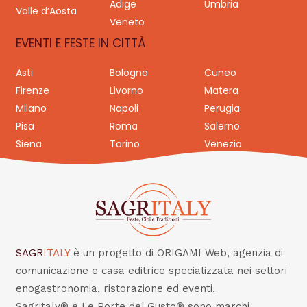
Adige
Umbria
Valle d’Aosta
Veneto
EVENTI E FESTE IN CITTÀ
Asti
Bologna
Cuneo
Firenze
Livorno
Matera
Milano
Napoli
Perugia
Pisa
Roma
Salerno
Siena
Torino
Venezia
SAGR
ITALY
è un progetto di ORIGAMI Web, agenzia di
comunicazione e casa editrice specializzata nei settori
enogastronomia, ristorazione ed eventi.
Sagritaly® e Le Porte del Gusto® sono marchi