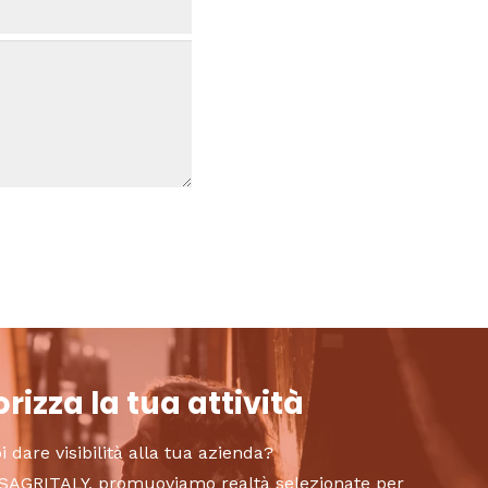
rizza la tua attività
i dare visibilità alla tua azienda?
to SAGRITALY, promuoviamo realtà selezionate per