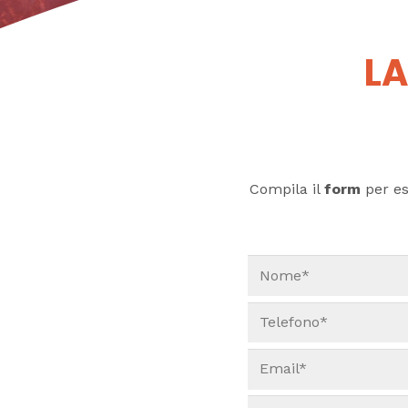
LA
Compila il
form
per ess