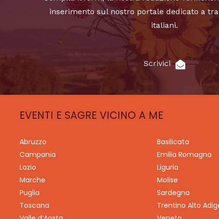
inserimento sul nostro portale dedicato a tra
italiani.
Scrivici
EVENTI E SAGRE VICINO A ME
Abruzzo
Basilicata
Campania
Emilia Romagna
Lazio
Liguria
Marche
Molise
Puglia
Sardegna
Toscana
Trentino Alto Adig
Valle d’Aosta
Veneto