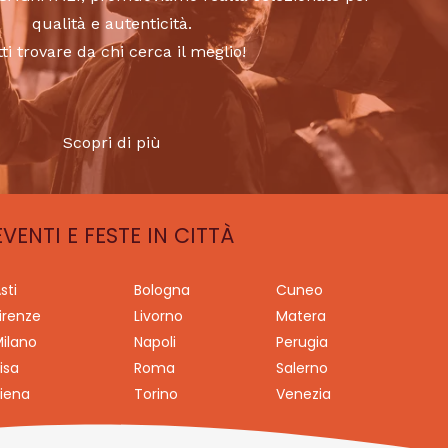
qualità e autenticità.
tti trovare da chi cerca il meglio!
Scopri di più
EVENTI E FESTE IN CITTÀ
sti
Bologna
Cuneo
irenze
Livorno
Matera
ilano
Napoli
Perugia
isa
Roma
Salerno
iena
Torino
Venezia