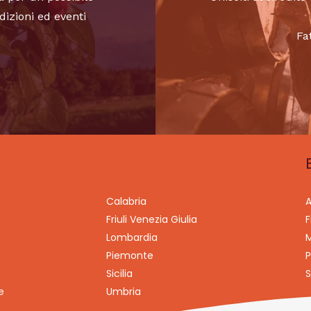
dizioni ed eventi
Fa
Calabria
A
Friuli Venezia Giulia
F
Lombardia
M
Piemonte
P
Sicilia
S
e
Umbria