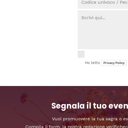
Ho letto
Privacy Policy
Segnala il tuo eve
Vuoi promuovere la tua sagra o e
Compila il form, la nostra redazione verificher