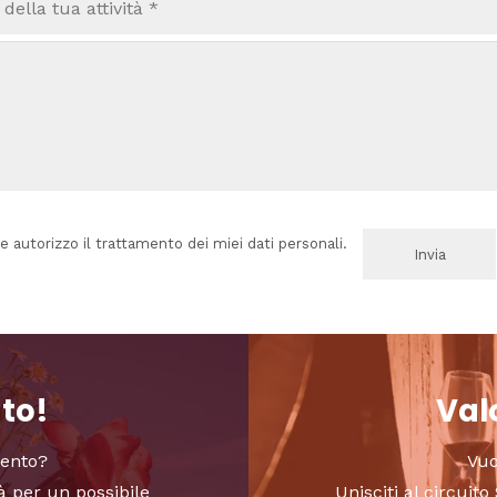
e autorizzo il trattamento dei miei dati personali.
nto!
Valo
vento?
Vuo
à per un possibile
Unisciti al circui