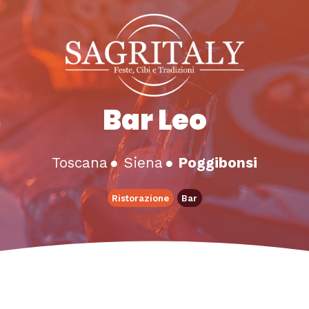
Bar Leo
Toscana
●
Siena
●
Poggibonsi
Ristorazione
Bar