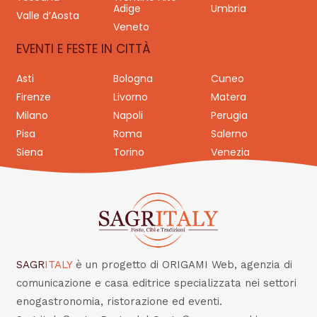
Adige
Umbria
Valle d’Aosta
Veneto
EVENTI E FESTE IN CITTÀ
Asti
Bologna
Cuneo
Firenze
Livorno
Matera
Milano
Napoli
Perugia
Pisa
Roma
Salerno
Siena
Torino
Venezia
SAGR
ITALY
è un progetto di ORIGAMI Web, agenzia di
comunicazione e casa editrice specializzata nei settori
enogastronomia, ristorazione ed eventi.