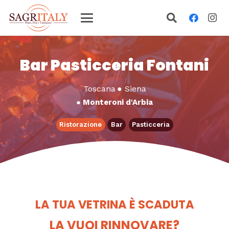
Bar Pasticceria Fontani
Toscana
●
Siena
●
Monteroni d'Arbia
Ristorazione
Bar
Pasticceria
LA TUA VETRINA È SCADUTA
LA VUOI RINNOVARE?