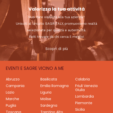
Valorizza la tua attività
Vuoi dare visibilità alla tua azienda?
Unisciti al circuito SAGRITALY, promuoviamo realtà
selezionate per qualità e autenticità.
Fatti trovare da chi cerca il meglio!
Scopri di più
EVENTI E SAGRE VICINO A ME
Abruzzo
Basilicata
Calabria
Campania
Emilia Romagna
Friuli Venezia
Giulia
Lazio
Liguria
Lombardia
Marche
Molise
Piemonte
Puglia
Sardegna
Sicilia
Toscana
Trentino Alto