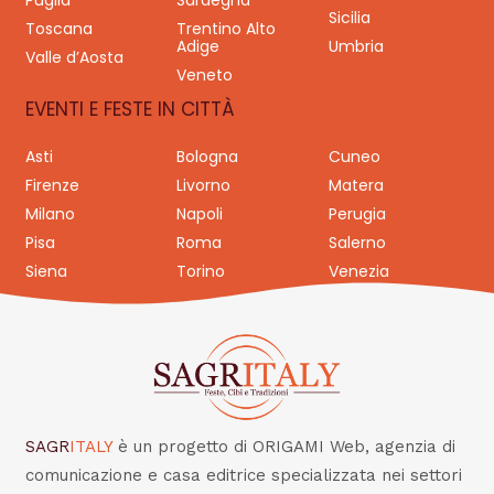
Puglia
Sardegna
Sicilia
Toscana
Trentino Alto
Adige
Umbria
Valle d’Aosta
Veneto
EVENTI E FESTE IN CITTÀ
Asti
Bologna
Cuneo
Firenze
Livorno
Matera
Milano
Napoli
Perugia
Pisa
Roma
Salerno
Siena
Torino
Venezia
SAGR
ITALY
è un progetto di ORIGAMI Web, agenzia di
comunicazione e casa editrice specializzata nei settori