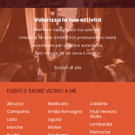
Valorizza la tua attività
Vuoi dare visibilità alla tua azienda?
Unisciti al circuito SAGRITALY, promuoviamo realtà
selezionate per qualità e autenticità.
Fatti trovare da chi cerca il meglio!
Scopri di più
EVENTI E SAGRE VICINO A ME
Abruzzo
Basilicata
Calabria
Campania
Emilia Romagna
Friuli Venezia
Giulia
Lazio
Liguria
Lombardia
Marche
Molise
Piemonte