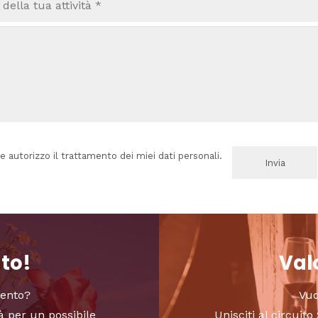
e autorizzo il trattamento dei miei dati personali.
nto!
Valo
vento?
Vuo
à per un possibile
Unisciti al circui