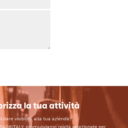
rizza la tua attività
i dare visibilità alla tua azienda?
to SAGRITALY, promuoviamo realtà selezionate per