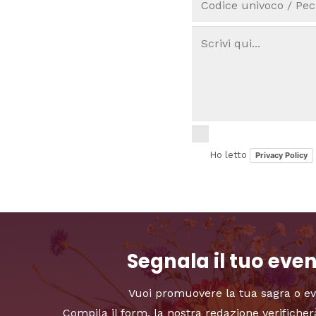
Ho letto
Privacy Policy
Segnala il tuo eve
Vuoi promuovere la tua sagra o e
Compila il form, la nostra redazione verificher