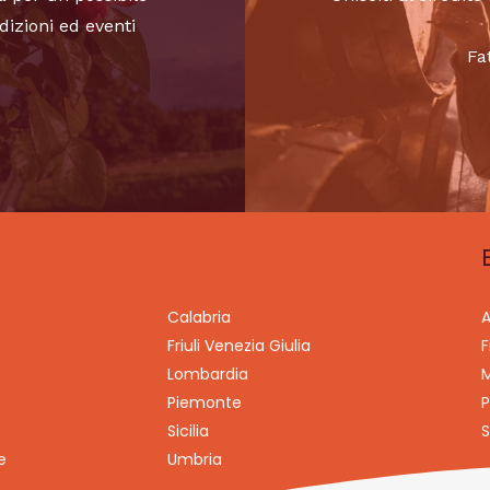
dizioni ed eventi
Fa
Calabria
A
Friuli Venezia Giulia
F
Lombardia
M
Piemonte
P
Sicilia
S
e
Umbria