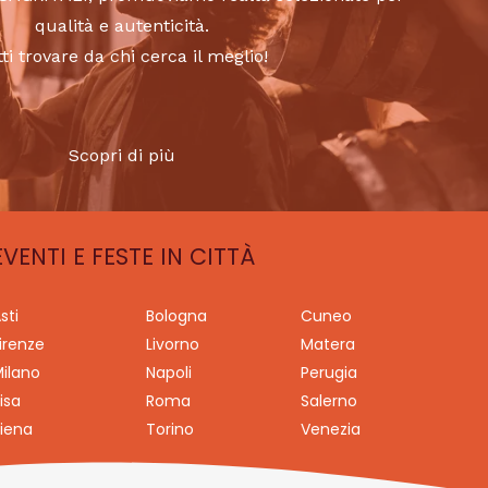
qualità e autenticità.
tti trovare da chi cerca il meglio!
Scopri di più
EVENTI E FESTE IN CITTÀ
sti
Bologna
Cuneo
irenze
Livorno
Matera
ilano
Napoli
Perugia
isa
Roma
Salerno
iena
Torino
Venezia