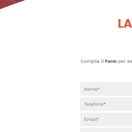
LA
Compila il
form
per ess