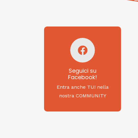
Seguici su
Facebook!
SAGRITALY
Seguici su
Facebook!
Feste, cibi e tradizioni
da Nord a Sud...
Entra anche TU! nella
nostra COMMUNITY