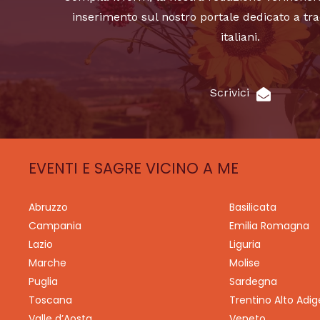
inserimento sul nostro portale dedicato a tra
italiani.
Scrivici
EVENTI E SAGRE VICINO A ME
Abruzzo
Basilicata
Campania
Emilia Romagna
Lazio
Liguria
Marche
Molise
Puglia
Sardegna
Toscana
Trentino Alto Adig
Valle d’Aosta
Veneto