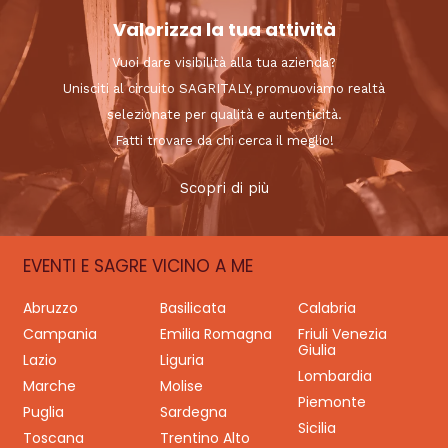
Valorizza la tua attività
Vuoi dare visibilità alla tua azienda?
Unisciti al circuito SAGRITALY, promuoviamo realtà
selezionate per qualità e autenticità.
Fatti trovare da chi cerca il meglio!
Scopri di più
EVENTI E SAGRE VICINO A ME
Abruzzo
Basilicata
Calabria
Campania
Emilia Romagna
Friuli Venezia
Giulia
Lazio
Liguria
Lombardia
Marche
Molise
Piemonte
Puglia
Sardegna
Sicilia
Toscana
Trentino Alto