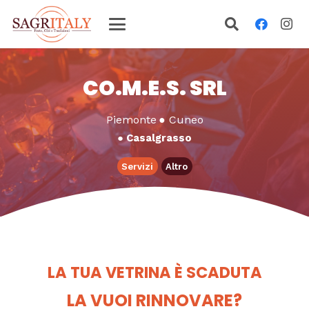
CO.M.E.S. SRL
Piemonte
●
Cuneo
●
Casalgrasso
Servizi
Altro
LA TUA VETRINA È SCADUTA
LA VUOI RINNOVARE?