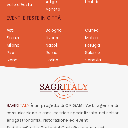
Adige
Umbria
Valle d’Aosta
Veneto
EVENTI E FESTE IN CITTÀ
Asti
Bologna
Cuneo
Firenze
Livorno
Matera
Milano
Napoli
Perugia
Pisa
Roma
Salerno
Siena
Torino
Venezia
SAGR
ITALY
è un progetto di ORIGAMI Web, agenzia di
comunicazione e casa editrice specializzata nei settori
enogastronomia, ristorazione ed eventi.
Sagritaly® e Le Porte del Gusto® sono marchi