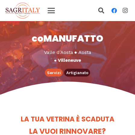
coMANUFATTO
Valle d'Aosta
●
Aosta
●
Villeneuve
Servizi
Artigianato
LA TUA VETRINA È SCADUTA
LA VUOI RINNOVARE?