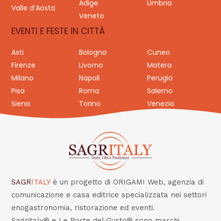
Adige
Umbria
Valle d’Aosta
Veneto
EVENTI E FESTE IN CITTÀ
Asti
Bologna
Cuneo
Firenze
Livorno
Matera
Milano
Napoli
Perugia
Pisa
Roma
Salerno
Siena
Torino
Venezia
SAGR
ITALY
è un progetto di ORIGAMI Web, agenzia di
comunicazione e casa editrice specializzata nei settori
enogastronomia, ristorazione ed eventi.
Sagritaly® e Le Porte del Gusto® sono marchi