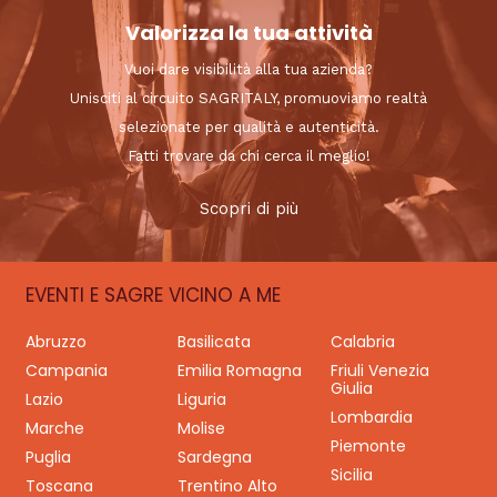
Valorizza la tua attività
Vuoi dare visibilità alla tua azienda?
Unisciti al circuito SAGRITALY, promuoviamo realtà
selezionate per qualità e autenticità.
Fatti trovare da chi cerca il meglio!
Scopri di più
EVENTI E SAGRE VICINO A ME
Abruzzo
Basilicata
Calabria
Campania
Emilia Romagna
Friuli Venezia
Giulia
Lazio
Liguria
Lombardia
Marche
Molise
Piemonte
Puglia
Sardegna
Sicilia
Toscana
Trentino Alto