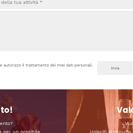
e autorizzo il trattamento dei miei dati personali.
nto!
Valo
vento?
Vuo
à per un possibile
Unisciti al circui