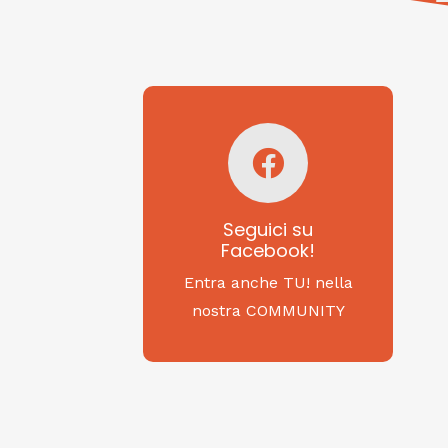
Seguici su
Facebook!
SAGRITALY
Seguici su
Facebook!
Feste, cibi e tradizioni
da Nord a Sud...
Entra anche TU! nella
nostra COMMUNITY