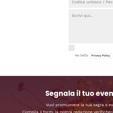
Ho letto
Privacy Policy
Segnala il tuo eve
Vuoi promuovere la tua sagra o e
Compila il form, la nostra redazione verificher