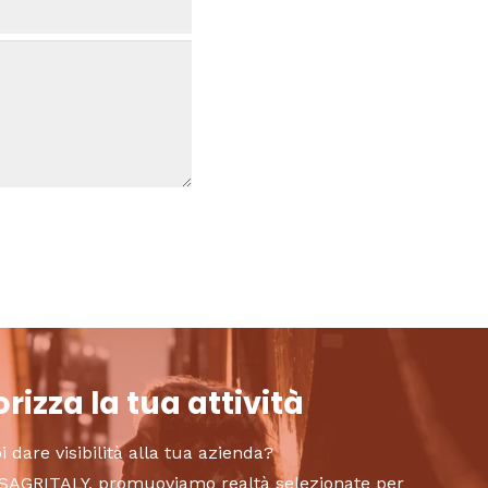
rizza la tua attività
i dare visibilità alla tua azienda?
to SAGRITALY, promuoviamo realtà selezionate per