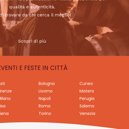
qualità e autenticità.
tti trovare da chi cerca il meglio!
Scopri di più
EVENTI E FESTE IN CITTÀ
sti
Bologna
Cuneo
irenze
Livorno
Matera
ilano
Napoli
Perugia
isa
Roma
Salerno
iena
Torino
Venezia