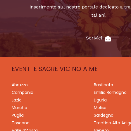
inserimento sul nostro portale dedicato a tra
italiani.
Scrivici
EVENTI E SAGRE VICINO A ME
Abruzzo
Basilicata
Campania
Emilia Romagna
Lazio
Liguria
Marche
Molise
Puglia
Sardegna
Toscana
Trentino Alto Adig
Valle d’Aosta
Veneto