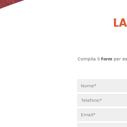
LA
Compila il
form
per ess