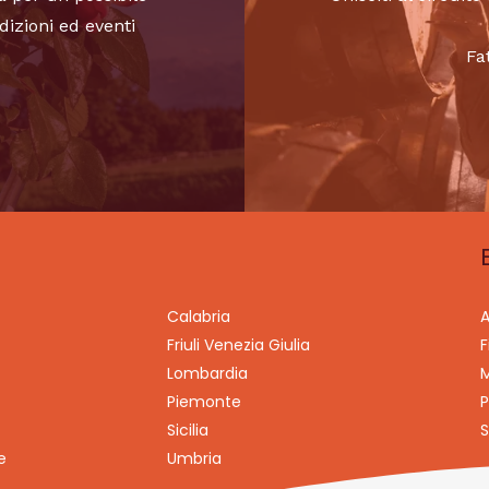
dizioni ed eventi
Fa
Calabria
A
Friuli Venezia Giulia
F
Lombardia
M
Piemonte
P
Sicilia
S
e
Umbria