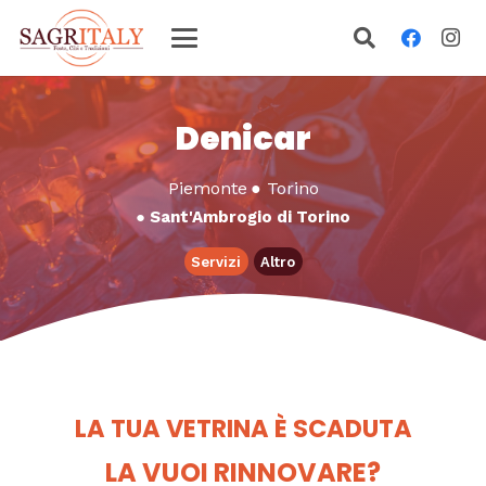
Denicar
Piemonte
●
Torino
●
Sant'Ambrogio di Torino
Servizi
Altro
LA TUA VETRINA È SCADUTA
LA VUOI RINNOVARE?