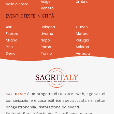
Adige
Umbria
Valle d’Aosta
Veneto
EVENTI E FESTE IN CITTÀ
Asti
Bologna
Cuneo
Firenze
Livorno
Matera
Milano
Napoli
Perugia
Pisa
Roma
Salerno
Siena
Torino
Venezia
SAGR
ITALY
è un progetto di ORIGAMI Web, agenzia di
comunicazione e casa editrice specializzata nei settori
enogastronomia, ristorazione ed eventi.
Sagritaly® e Le Porte del Gusto® sono marchi