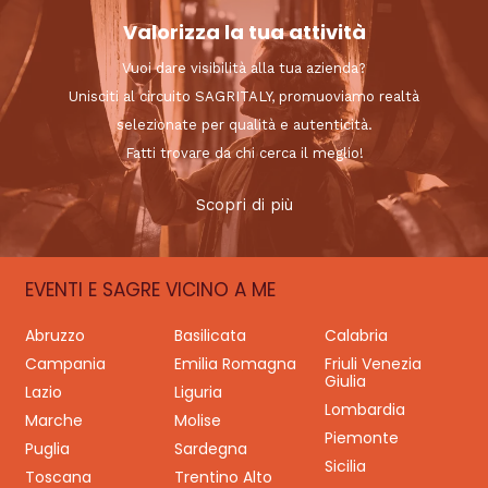
Valorizza la tua attività
Vuoi dare visibilità alla tua azienda?
Unisciti al circuito SAGRITALY, promuoviamo realtà
selezionate per qualità e autenticità.
Fatti trovare da chi cerca il meglio!
Scopri di più
EVENTI E SAGRE VICINO A ME
Abruzzo
Basilicata
Calabria
Campania
Emilia Romagna
Friuli Venezia
Giulia
Lazio
Liguria
Lombardia
Marche
Molise
Piemonte
Puglia
Sardegna
Sicilia
Toscana
Trentino Alto