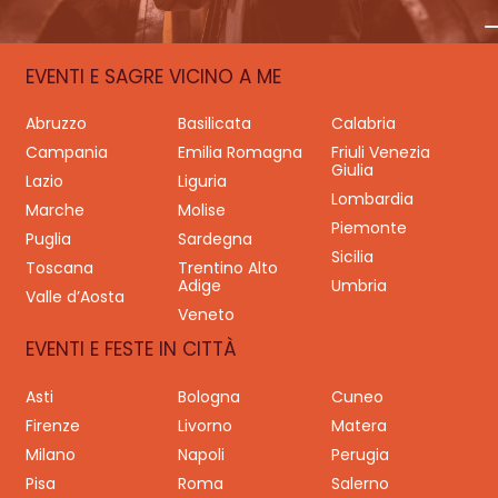
EVENTI E SAGRE VICINO A ME
Abruzzo
Basilicata
Calabria
Campania
Emilia Romagna
Friuli Venezia
Giulia
Lazio
Liguria
Lombardia
Marche
Molise
Piemonte
Puglia
Sardegna
Sicilia
Toscana
Trentino Alto
Adige
Umbria
Valle d’Aosta
Veneto
EVENTI E FESTE IN CITTÀ
Asti
Bologna
Cuneo
Firenze
Livorno
Matera
Milano
Napoli
Perugia
Pisa
Roma
Salerno