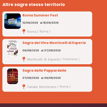
Altre sagre stesso territorio
Roma Summer Fest
12/06/2026
al
15/09/2026
Roma
(
Roma
)
Sagra del Vino Monticelli di Esperia
06/08/2026
al
07/08/2026
Monticelli di Esperia
(
Frosinone
)
Sagra delle Pappardelle
07/08/2026
al
09/08/2026
Canale Monterano
(
Roma
)