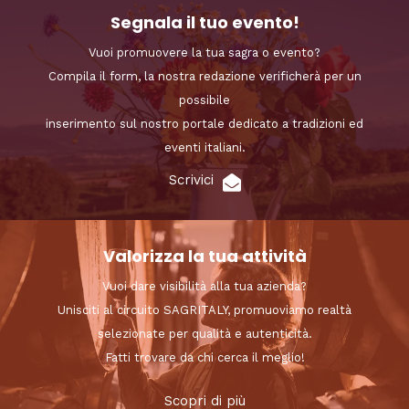
Segnala il tuo evento!
Vuoi promuovere la tua sagra o evento?
Compila il form, la nostra redazione verificherà per un
possibile
inserimento sul nostro portale dedicato a tradizioni ed
eventi italiani.
Scrivici
Valorizza la tua attività
Vuoi dare visibilità alla tua azienda?
Unisciti al circuito SAGRITALY, promuoviamo realtà
selezionate per qualità e autenticità.
Fatti trovare da chi cerca il meglio!
Scopri di più