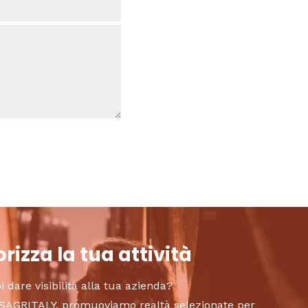
rizza la tua attività
i dare visibilità alla tua azienda?
to SAGRITALY, promuoviamo realtà selezionate per