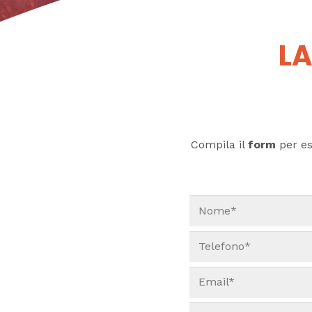
LA
Compila il
form
per ess