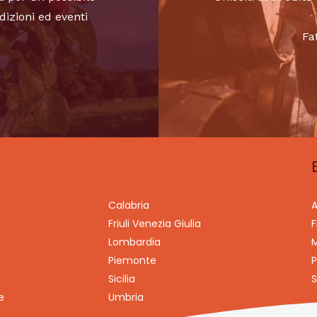
dizioni ed eventi
Fa
Calabria
A
Friuli Venezia Giulia
F
Lombardia
M
Piemonte
P
Sicilia
S
e
Umbria