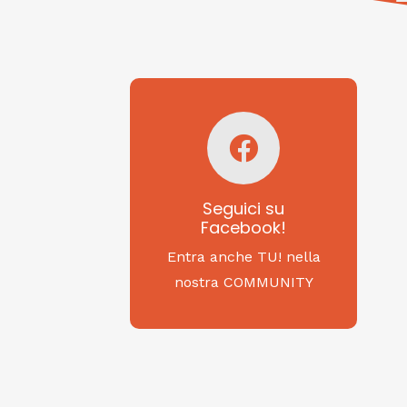
Seguici su
Facebook!
SAGRITALY
Seguici su
Facebook!
Feste, cibi e tradizioni
da Nord a Sud...
Entra anche TU! nella
nostra COMMUNITY