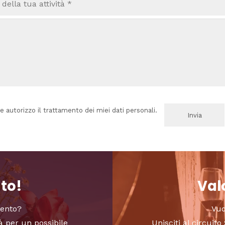
e autorizzo il trattamento dei miei dati personali.
nto!
Valo
vento?
Vuo
à per un possibile
Unisciti al circui