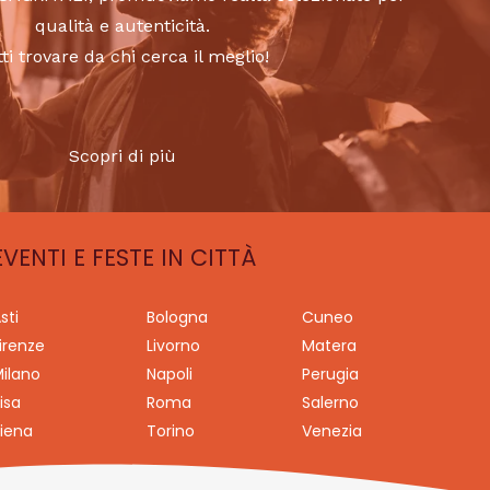
qualità e autenticità.
tti trovare da chi cerca il meglio!
Scopri di più
EVENTI E FESTE IN CITTÀ
sti
Bologna
Cuneo
irenze
Livorno
Matera
ilano
Napoli
Perugia
isa
Roma
Salerno
iena
Torino
Venezia