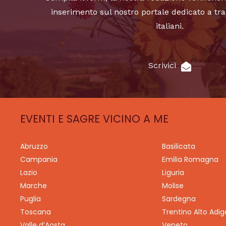
inserimento sul nostro portale dedicato a tra
italiani.
Scrivici
EVENTI E SAGRE VICINO A ME
Abruzzo
Basilicata
Campania
Emilia Romagna
Lazio
Liguria
Marche
Molise
Puglia
Sardegna
Toscana
Trentino Alto Adig
Valle d’Aosta
Veneto