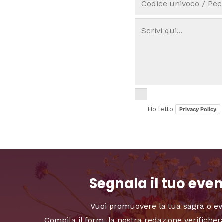
Ho letto
Privacy Policy
Segnala il tuo eve
Vuoi promuovere la tua sagra o e
Compila il form, la nostra redazione verificher