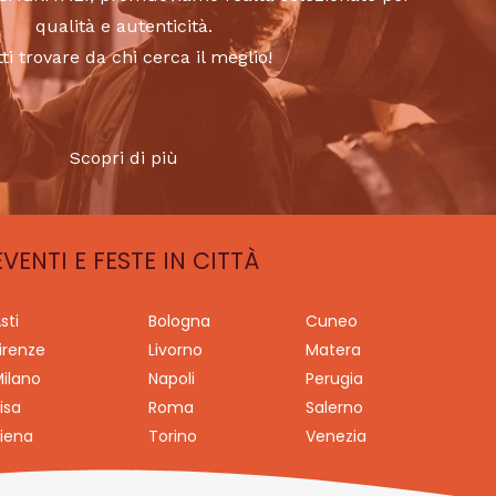
qualità e autenticità.
tti trovare da chi cerca il meglio!
Scopri di più
EVENTI E FESTE IN CITTÀ
sti
Bologna
Cuneo
irenze
Livorno
Matera
ilano
Napoli
Perugia
isa
Roma
Salerno
iena
Torino
Venezia