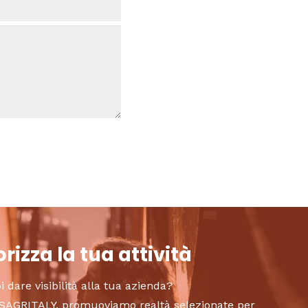
rizza la tua attività
i dare visibilità alla tua azienda?
to SAGRITALY, promuoviamo realtà selezionate per