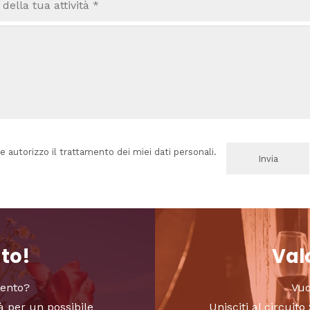
e autorizzo il trattamento dei miei dati personali.
nto!
Valo
vento?
Vuo
à per un possibile
Unisciti al circui