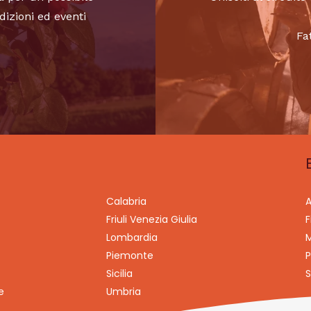
dizioni ed eventi
Fa
Calabria
A
Friuli Venezia Giulia
F
Lombardia
M
Piemonte
P
Sicilia
S
e
Umbria