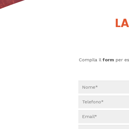
LA
Compila il
form
per ess