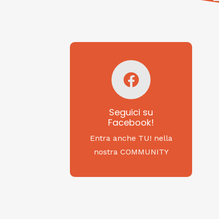
Seguici su
Facebook!
SAGRITALY
Seguici su
Facebook!
Feste, cibi e tradizioni
da Nord a Sud...
Entra anche TU! nella
nostra COMMUNITY