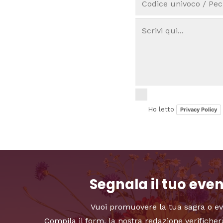
Ho letto
Privacy Policy
Segnala il tuo eve
Vuoi promuovere la tua sagra o e
Compila il form, la nostra redazione verificher