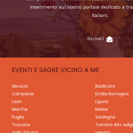
inserimento sul nostro portale dedicato a tra
italiani.
Scrivici
EVENTI E SAGRE VICINO A ME
Abruzzo
Basilicata
Campania
Emilia Romagna
Lazio
Liguria
Marche
Molise
Puglia
Sardegna
Toscana
Trentino Alto Adig
Valle d’Aosta
Veneto